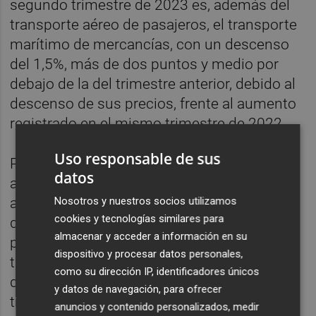
segundo trimestre de 2023 es, además del
transporte aéreo de pasajeros, el transporte
marítimo de mercancías, con un descenso
del 1,5%, más de dos puntos y medio por
debajo de la del trimestre anterior, debido al
descenso de sus precios, frente al aumento
registrado en el mismo trimestre de 2022.
Uso responsable de sus
Por su parte, entre las actividades cuya tasa
datos
anual se acelera respecto al trimestre
Nosotros y nuestros socios utilizamos
anterior destacan las telecomunicaciones,
cookies y tecnologías similares para
que presenta una tasa anual del 3%, casi 2,5
almacenar y acceder a información en su
puntos por encima de la del segundo
dispositivo y procesar datos personales,
trimestre, debido a la subida de los precios
como su dirección IP, identificadores únicos
de esta actividad, mayor que la del tercer
y datos de navegación, para ofrecer
trimestre del año pasado, y la publicidad,
anuncios y contenido personalizados, medir