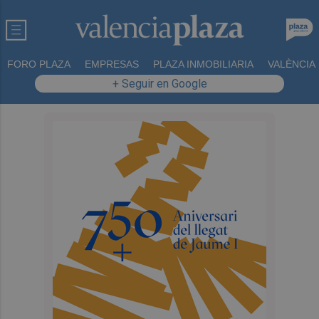
FORO PLAZA
EMPRESAS
PLAZA INMOBILIARIA
VALÈNCIA
+ Seguir en Google