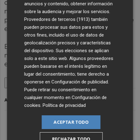
cuya variación aumenta más de un punto y
anuncios y contenido, obtener información
medio, hasta el 6,8%, causado por los
sobre la audiencia y mejorar los servicios.
precios, que bajan este trimestre menos que
Proveedores de terceros (1913)
también
pueden procesar sus datos para estos y
en el tercero del año pasado.
otros fines, incluido el uso de datos de
geolocalización precisos y características
En este sentido, los precios de la publicidad
del dispositivo. Sus elecciones se aplican
no aumentaban tanto en un tercer trimestre,
solo a este sitio web. Algunos proveedores
en tasa interanual, desde 2018.
pueden basarse en el interés legítimo en
lugar del consentimiento; tiene derecho a
oponerse en
Configuración de publicidad
.
Copiar al portapapeles
Imprimir
Puede retirar su consentimiento en
cualquier momento en
Configuración de
ARCHIVADO EN
TRANSPORTES
TRANS
INE
cookies
.
Política de privacidad
ACEPTAR TODO
RECHAZAR TODO