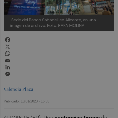
Sede del Banco Sabadell en Alicante, en una
imagen de archivo. Foto: RAFA MOLINA
Facebook
X
WhatsApp
Email
LinkedIn
Messenger
Valencia Plaza
Publicado: 18/01/2023 ·
16:53
ALICANTE (EP). Dos
sentencias firmes
de