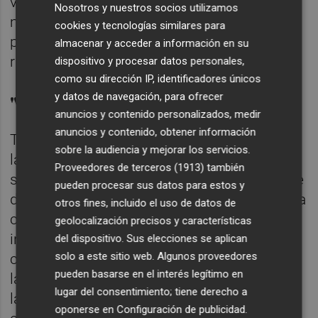
varios años". "Si bien, dejó claro en todo
Nosotros y nuestros socios utilizamos
momento sus deseos era contratar un
cookies y tecnologías similares para
producto con libre disponibilidad y sin
almacenar y acceder a información en su
riesgo", añade.
dispositivo y procesar datos personales,
como su dirección IP, identificadores únicos
"Sin explicación precisa"
y datos de navegación, para ofrecer
anuncios y contenido personalizados, medir
anuncios y contenido, obtener información
Tras ello, continúa el fallo, la CAM suscribió
sobre la audiencia y mejorar los servicios.
la compra del producto financiero deuda
Proveedores de terceros (1913)
también
subordinada especial (12 títulos por importe
pueden procesar sus datos para estos y
de 7.219,18 euros), "indicándole que cumplía
otros fines, incluido el uso de datos de
con los requisitos de que se solicitaba,
geolocalización precisos y características
información absolutamente inveraz". El
del dispositivo. Sus elecciones se aplican
solo a este sitio web. Algunos proveedores
cliente "no recibió más documentación que
pueden basarse en el interés legítimo en
la aportada, sin una explicación precisa de
lugar del consentimiento; tiene derecho a
las obligaciones y contenido del producto
oponerse en
Configuración de publicidad
.