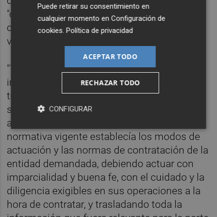
contratado" y firmó los documentos
Puede retirar su consentimiento en
"creyendo que lo que se firmaba
cualquier momento en
Configuración de
correspondía con la información que
cookies
.
Política de privacidad
verbalmente se había suministrado".
ACEPTAR TODO
"Tampoco se le indicó su carácter
irrevocable, desconociendo el significado y
RECHAZAR TODO
trascendencia de la operación de
suscripción de tal producto financiero",
CONFIGURAR
añade y apunta que en esa fecha "la
normativa vigente establecía los modos de
actuación y las normas de contratación de la
entidad demandada, debiendo actuar con
imparcialidad y buena fe, con el cuidado y la
diligencia exigibles en sus operaciones a la
hora de contratar, y trasladando toda la