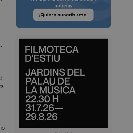
noticias
¡Quiero suscribirme!
ue
e
za
mo