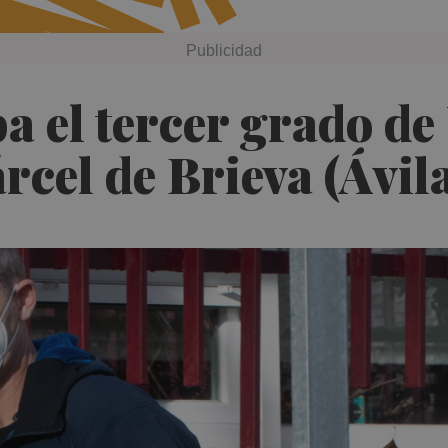
a el tercer grado d
árcel de Brieva (Ávil