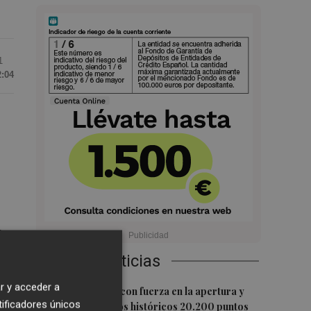
1
2:04
n
Últimas Noticias
r y acceder a
1
El Ibex 35 sube con fuerza en la apertura y
tificadores únicos
logra superar los históricos 20.200 puntos