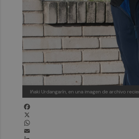
Iñaki Urdangarín, en una imagen de archivo rec
Facebook
X
WhatsApp
Email
LinkedIn