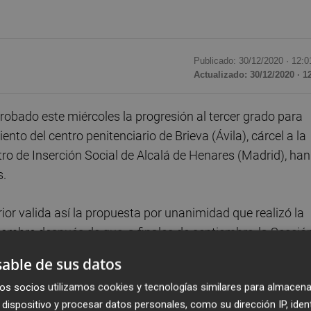
Publicado: 30/12/2020 ·
12:0
Actualizado: 30/12/2020 · 1
robado este miércoles la progresión al tercer grado para
ento del centro penitenciario de Brieva (Ávila), cárcel a la
tro de Inserción Social de Alcalá de Henares (Madrid), han
s.
rior valida así la propuesta por unanimidad que realizó la
iembre después de que, a finales de septiembre, la Secció
echazara el tercer grado o régimen abierto. Urdangarin
able de sus datos
por corrupción en el 'caso Nóos'.
os socios utilizamos cookies y tecnologías similares para almacena
dispositivo y procesar datos personales, como su dirección IP, iden
ibiliza el 100.2 de Iñaki Urdangarín por lo que podrá ir