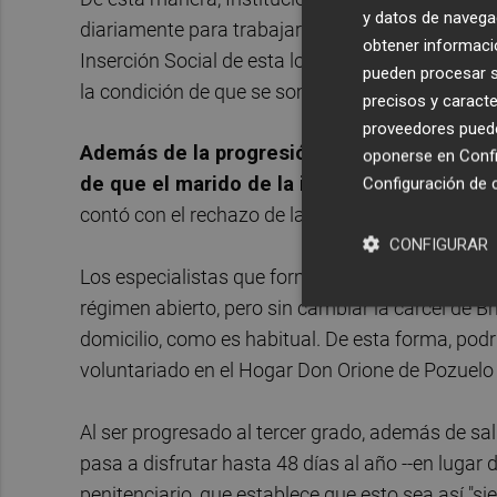
y datos de navega
diariamente para trabajar en el Centro de Inserc
obtener informació
Inserción Social de esta localidad madrileña. Ta
pueden procesar su
la condición de que se someta al programa de d
precisos y caracte
proveedores pueden
Además de la progresión al tercer grado, lo
oponerse en
Confi
de que el marido de la infanta Cristina pudi
Configuración de 
contó con el rechazo de la Fiscalía y no hubo un
CONFIGURAR
Los especialistas que forman parte de la junta 
régimen abierto, pero sin cambiar la cárcel de B
domicilio, como es habitual. De esta forma, pod
voluntariado en el Hogar Don Orione de Pozuelo 
Al ser progresado al tercer grado, además de sal
pasa a disfrutar hasta 48 días al año --en lugar 
penitenciario, que establece que esto sea así "s