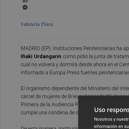
Messenger
Valencia Plaza
MADRID (EP). Instituciones Penitenciarias ha ap
Iñaki Urdangarin
como pidió la junta de tratami
cual no volverá y dormirá desde ahora en el Cen
informado a Europa Press fuentes penitenciaria
El organismo dependiente del Ministerio del Inte
cárcel de mujeres de Brieva el pasado 26 de nov
Primera de la Audiencia Provincial de Baleares r
Uso respons
cumple una condena de cinco años y diez meses 
Nosotros y nuestr
información en su 
De esta manera, Instituciones Penitenciarias flex