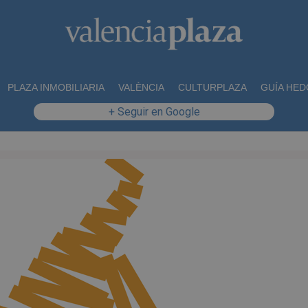
PLAZA INMOBILIARIA
VALÈNCIA
CULTURPLAZA
GUÍA HED
+ Seguir en Google