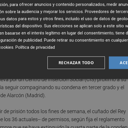
ción, para ofrecer anuncios y contenido personalizados, medir anun
ión Social de Alcalá de Henares y dormirá en el Centro de
n sobre la audiencia y mejorar los servicios.
Proveedores de tercer
mbién podrá disfrutar de un fin de semana libre al mes co
s datos para estos y otros fines, incluido el uso de datos de geolo
elitos económicos.
rísticas del dispositivo. Sus elecciones se aplican solo a este sitio
 basarse en el interés legítimo en lugar del consentimiento; tiene 
s jueces rechazaron en aquella ocasión la posibilid
guración de publicidad
. Puede retirar su consentimiento en cualqu
era salir un fin de semana al mes de prisión
. Entonce
cookies
.
Política de privacidad
animidad de la junta de tratamiento.
RECHAZAR TODO
ACE
de tratamiento propusieron que Urdangarin pasara al
rieva por un Centro de Inserción Social (CIS) próximo a su
ría seguir compaginando su condena en tercer grado y el
de Alarcón (Madrid).
ir de prisión todos los fines de semana, el cuñado del Rey
de los 36 actuales-- de permisos, según fija el reglamento
iempre que se haya extinguido la cuarta parte de la conde