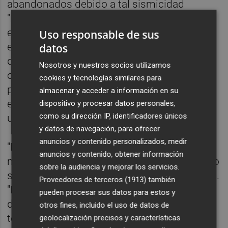
abandonados debido a tal sismicidad
"inducida". Sin embargo, en este nuevo
estudio, los investigadores encontraron que
Uso responsable de sus
estos pequeños terremotos, así como la
datos
deformación "silenciosa" o asísmica (que
Nosotros y nuestros socios utilizamos
ocurre sin producir un terremoto) causada
cookies y tecnologías similares para
por la inyección de fluido en realidad alivian
almacenar y acceder a información en su
el estrés y, por lo tanto, reducen el riesgo de
dispositivo y procesar datos personales,
como su dirección IP, identificadores únicos
un terremoto más grande en la región.
y datos de navegación, para ofrecer
anuncios y contenido personalizados, medir
"La energía geotérmica es energía limpia y
anuncios y contenido, obtener información
nos gustaría tener tanta energía limpia como
sobre la audiencia y mejorar los servicios.
sea posible", dice Avouac en un comunicado.
Proveedores de terceros (1913)
también
"La sismicidad inducida, el
pueden procesar sus datos para estos y
desencadenamiento de muchos pequeños
otros fines, incluido el uso de datos de
terremotos, durante el desarrollo inicial de
geolocalización precisos y características