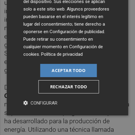
del dispositivo. Sus elecciones se aplican
un campo geotérmico se ha visto como un
solo a este sitio web. Algunos proveedores
impedimento para construir más de esta
pueden basarse en el interés legítimo en
infraestructura. Pero nuestro estudio
lugar del consentimiento; tiene derecho a
muestra que en realidad hay un beneficio en
oponerse en
Configuración de publicidad
.
esto. Podrías imaginar el desarrollo de
Puede retirar su consentimiento en
geotermia campos a lo largo de la falla de
cualquier momento en
Configuración de
San Andrés, por ejemplo, donde obtendría
cookies
.
Política de privacidad
energía limpia y disminuiría el riesgo de un
gran terremoto ".
ACEPTAR TODO
RECHAZAR TODO
Dirigido por el investigador postdoctoral de
Caltech Kyungjae
Im
, el equipo buscó
CONFIGURAR
modelar lo que está sucediendo debajo de la
superficie de un campo geotérmico que se
ha desarrollado para la producción de
energía. Utilizando una técnica llamada