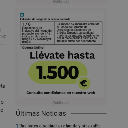
9
7:47
sta
do
o.
Últimas Noticias
1
Una batea clochinera se hunde y otra sufre