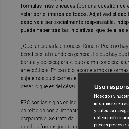
fórmulas más eficaces (por una cuestión de e
velar por el interés de todos. Adjetivad el ca
caso va a ser socialmente responsable, inde
pueda haber tras las iniciativas, que de ellas es
¿Qué funcionaría entonces, Grinch? Pues no hay 
beneficien al mundo en general. Lo que hay que 
barata y de escaparate, que calma conciencias, 
anecdóticos. En cambio, acometamos reformas d
sujetemos públicamente a las empresas al cumpli
Uso respons
césar lo que es del césar.
Nosotros y nuestr
ESG son las siglas en inglés con las que nos re
información en su 
en relación con el impacto que su actividad cau
y datos de navega
obtener informació
corporativo. Se trata de una serie de obligacio
pueden procesar su
muchas formas jurídicamente) más o menos conc