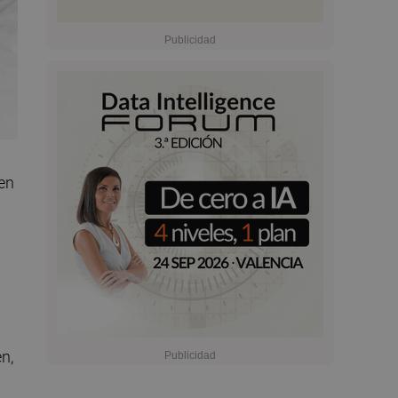
en
n,