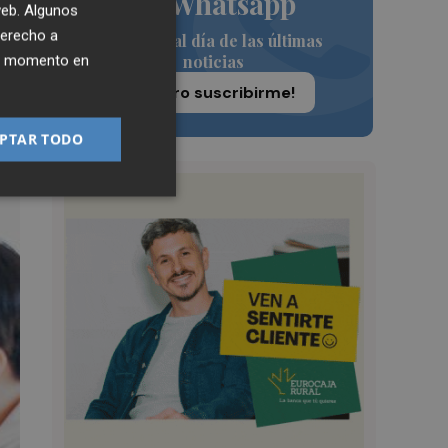
de Whatsapp
 web. Algunos
derecho a
Siempre al día de las últimas
noticias
ier momento en
¡Quiero suscribirme!
PTAR TODO