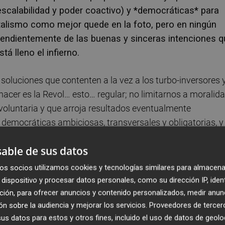
scalabilidad y poder coactivo) y *democráticas* para
pitalismo como mejor quede en la foto, pero en ningún
pendientemente de las buenas y sinceras intenciones q
tá lleno el infierno.
soluciones que contenten a la vez a los turbo-inversores 
hacer es la Revol… esto… regular; no limitarnos a moralid
voluntaria y que arroja resultados eventualmente
emocráticas ambiciosas, transversales y obligatorias, y
miento de estas medidas. A dios lo que es de dios, y al
able de sus datos
os socios utilizamos cookies y tecnologías similares para almacena
ferimos, en general, a las medidas que asume una socieda
dispositivo y procesar datos personales, como su dirección IP, iden
sa en el medio ambiente, la comunidad y en el gobierno
ción, para ofrecer anuncios y contenido personalizados, medir anun
n sobre la audiencia y mejorar los servicios.
Proveedores de tercer
nes autoimpuestas (que pueden haberse positivizado de
s datos para estos y otros fines, incluido el uso de datos de geolo
retas consistentes en guiarse en su operativa según u