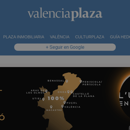
PLAZA INMOBILIARIA
VALÈNCIA
CULTURPLAZA
GUÍA HED
+ Seguir en Google