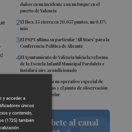
daños en un incidente con un buque en el
puerto de Valencia
2
El Ibex 35 cierra en 20.057 puntos, un 0,17%
ue
más
3
El PSPV ultima su particular 'All Stars' para la
Conferencia Política de Alicante
y
ad
4
El Ayuntamiento de València inicia la reforma
de la Escuela Infantil Municipal Pardalets e
instalará aire acondicionado
5
València prepara un operativo especial de
limpieza en playas y el punto de observación
para el eclipse solar
r y acceder a
d
tificadores únicos
cios y contenido,
Suscríbete al canal
os (1725)
también
calización
nos