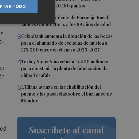
0,62%, hasta los 20.180 puntos
PTAR TODO
2
Fallece el expresidente de Eurocaja Rural,
Andrés Gómez Mora, a los 89 años de edad
os
3
CaixaBank aumenta la dotación de las becas
83
para el alumnado de escuelas de música a
275.000 euros en el curso 2026-2027
4
Tesla y SpaceX invertirán 14.500 millones
ón
para construir la planta de fabricación de
chips Terafab
ón
5
L'Eliana avanza en la rehabilitación del
a
puente y las pasarelas sobre el barranco de
Mandor
Suscríbete al canal
red