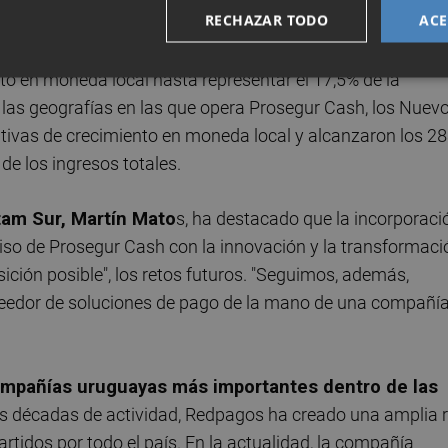
RECHAZAR TODO
ACE
Iberoamérica alcanzaron en el último ejercicio los 171
o en moneda local hasta representar el 17,5% de la
s las geografías en las que opera Prosegur Cash, los Nuev
ivas de crecimiento en moneda local y alcanzaron los 2
de los ingresos totales.
tam Sur, Martín Mato
s, ha destacado que la incorporaci
o de Prosegur Cash con la innovación y la transformaci
sición posible", los retos futuros. "Seguimos, además,
eedor de soluciones de pago de la mano de una compañí
ompañías uruguayas más importantes dentro de las
os décadas de actividad, Redpagos ha creado una amplia 
tidos por todo el país. En la actualidad, la compañía