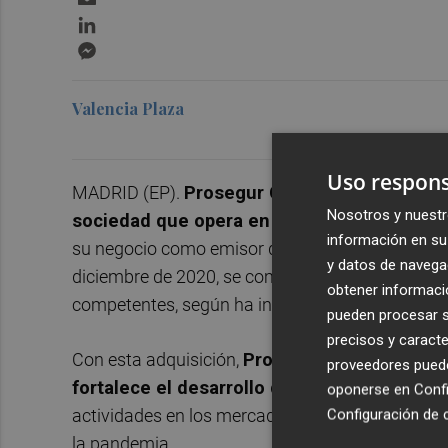
LinkedIn
Messenger
Valencia Plaza
Uso respons
MADRID (EP).
Prosegur Cash ha completado l
Nosotros y nuestr
sociedad que opera en Uruguay en la activ
información en su 
su negocio como emisor de dinero electrónico de 
y datos de navega
diciembre de 2020, se completa ahora tras obte
obtener informació
competentes, según ha informado la compañía.
pueden procesar su
precisos y caracte
Con esta adquisición,
P
rosegur Cash continúa
proveedores pueden
fortalece el desarrollo de su unidad de Nu
oponerse en
Confi
Configuración de 
actividades en los mercados de Iberoamérica es 
la pandemia.