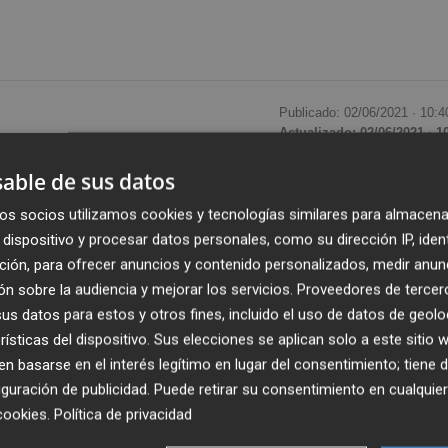
Publicado: 02/06/2021 ·
10:4
Actualizado: 02/06/2021 · 1
able de sus datos
a compra del 100% del capital social de Nummi,
os socios utilizamos cookies y tecnologías similares para almacena
idad de pagos y cobranzas bajo la marca Redpagos
y 
dispositivo y procesar datos personales, como su dirección IP, iden
su tarjeta prepago, Midinero. El acuerdo, que se firmó en
ción, para ofrecer anuncios y contenido personalizados, medir anun
ner las correspondientes aprobaciones de las autoridades
n sobre la audiencia y mejorar los servicios.
Proveedores de tercer
s datos para estos y otros fines, incluido el uso de datos de geolo
rísticas del dispositivo. Sus elecciones se aplican solo a este sitio
 avanzando en la transformación de sus servicios y
 basarse en el interés legítimo en lugar del consentimiento; tiene 
evos Productos.
Según la firma, la evolución de estas
guración de publicidad
. Puede retirar su consentimiento en cualqu
cookies
.
Política de privacidad
positiva y muestra una fuerte resistencia en el contexto 