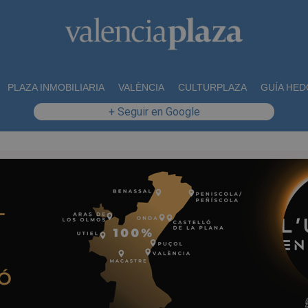
PLAZA INMOBILIARIA
VALÈNCIA
CULTURPLAZA
GUÍA HED
+ Seguir en Google