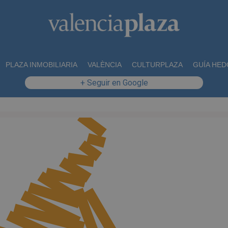
PLAZA INMOBILIARIA
VALÈNCIA
CULTURPLAZA
GUÍA HED
+ Seguir en Google