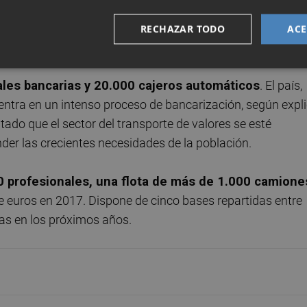
valores. Con especial énfasis en aquellas regiones donde e
, subraya la compañía, que prevé que esta alianza con AT
RECHAZAR TODO
ACE
aporten mayor valor a los clientes.
ales bancarias y 20.000 cajeros automáticos
. El país,
entra en un intenso proceso de bancarización, según expl
ado que el sector del transporte de valores se esté
der las crecientes necesidades de la población.
 profesionales, una flota de más de 1.000 camione
e euros en 2017. Dispone de cinco bases repartidas entre
las en los próximos años.