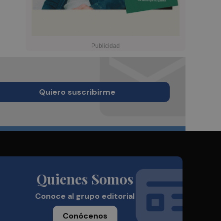
Quiero suscribirme
Quienes Somos
Conoce al grupo editorial
Conócenos