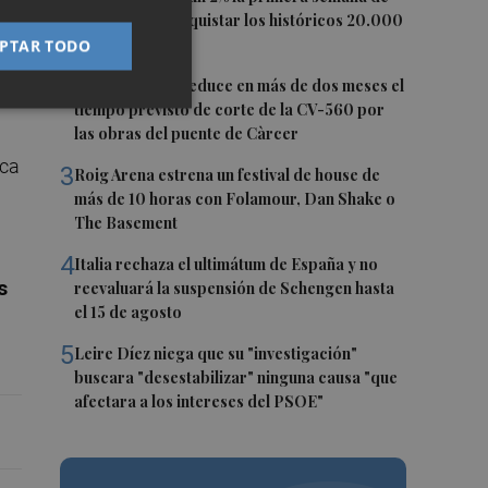
l
agosto tras conquistar los históricos 20.000
PI
puntos
PTAR TODO
2
La Diputación reduce en más de dos meses el
tiempo previsto de corte de la CV-560 por
las obras del puente de Càrcer
ica
3
Roig Arena estrena un festival de house de
más de 10 horas con Folamour, Dan Shake o
The Basement
4
Italia rechaza el ultimátum de España y no
s
reevaluará la suspensión de Schengen hasta
el 15 de agosto
5
Leire Díez niega que su "investigación"
buscara "desestabilizar" ninguna causa "que
afectara a los intereses del PSOE"