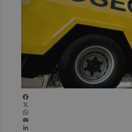
Facebook
X
WhatsApp
Email
LinkedIn