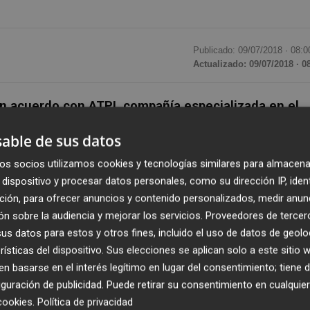
Publicado: 09/07/2018 ·
08:0
Actualizado: 09/07/2018 · 0
n acuerdo con ATPI, compañía especializada en el
e efectivo en Filipinas
, que supone la entrada de la
able de sus datos
su presencia a un total de 21 países.
os socios utilizamos cookies y tecnologías similares para almacena
dispositivo y procesar datos personales, como su dirección IP, iden
cuerdo abarca las actividades de logística de valores y
ción, para ofrecer anuncios y contenido personalizados, medir anun
rtud del mismo,
Prosegur Cash introducirá en el merca
n sobre la audiencia y mejorar los servicios.
Proveedores de tercer
dos a mejorar e impulsar la calidad de la propuesta
s datos para estos y otros fines, incluido el uso de datos de geolo
su presencia en Filipinas refuerza su compromiso por
rísticas del dispositivo. Sus elecciones se aplican solo a este sitio
 mercados emergentes.
 basarse en el interés legítimo en lugar del consentimiento; tiene 
guración de publicidad
. Puede retirar su consentimiento en cualqu
iso del grupo por liderar el proceso de consolidació
cookies
.
Política de privacidad