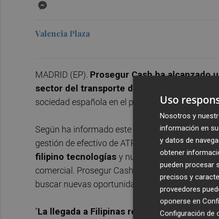
Messenger
Valencia Plaza
MADRID (EP).
Prosegur Cash ha alcanzado u
sector del transporte de valores y gestión d
Uso respons
sociedad española en el país, con lo que amplía 
Nosotros y nuestr
información en su 
Según ha informado este lunes la compañía, el a
y datos de navega
gestión de efectivo de ATPI en Filipinas y, en vi
obtener informació
filipino tecnologías
y nuevos servicios orienta
pueden procesar su
comercial. Prosegur Cash ha destacado que con 
precisos y caracte
buscar nuevas oportunidades de desarrollo en
proveedores pueden
oponerse en
Confi
"
La llegada a Filipinas refuerza el comprom
Configuración de 