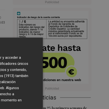
0
8:03
r y acceder a
tificadores únicos
cios y contenido,
do
os (1913)
también
calización
 web. Algunos
derecho a
Últimas Noticias
ier momento en
n
1
El Ibex 35 sube un 2% la primera semana de