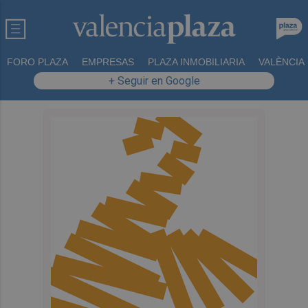
FORO PLAZA
EMPRESAS
PLAZA INMOBILIARIA
VALÈNCIA
+ Seguir en Google