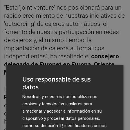
"Esta 'joint venture' nos posicionará para un
rápido crecimiento de nuestras iniciativas de
'outsorcing' de cajeros automáticos, el
fomento de nuestra participación en redes
de cajeros y, al mismo tiempo, la
implantación de cajeros automáticos
independientes", ha resaltado el
consejero
delegado de Euronet en Europa, Oriente
Medio y África, Nikos Fountas.
Uso responsable de sus
datos
De su lado,
el consejero delegado de
Prosegur Cash, Antonio Lasanta
, ha
Nosotros y nuestros socios utilizamos
cookies y tecnologías similares para
enfatizado que el acuerdo entre ambas
almacenar y acceder a información en su
empresas se basa en una "alianza natural", y
dispositivo y procesar datos personales,
ha mostrado su interés por empezar a
como su dirección IP, identificadores únicos
entregar los mejores servicios de