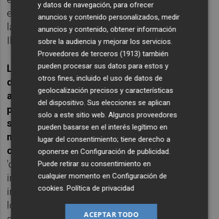
y datos de navegación, para ofrecer
externalización para cajeros automáticos a
anuncios y contenido personalizados, medir
las instituciones financieras de
anuncios y contenido, obtener información
Iberoamérica.
sobre la audiencia y mejorar los servicios.
Proveedores de terceros (1913)
también
pueden procesar sus datos para estos y
Las firmas han destacado la combinación
otros fines, incluido el uso de datos de
de sus capacidades a través de este
geolocalización precisos y características
acuerdo, que permitirá el "inmejorable"
del dispositivo. Sus elecciones se aplican
posicionamiento para la externalización de
solo a este sitio web. Algunos proveedores
servicios a cajeros automáticos en un
pueden basarse en el interés legítimo en
mercado regional de más de 300.000
lugar del consentimiento; tiene derecho a
cajeros
. Además de las oportunidades de
oponerse en
Configuración de publicidad
.
'outsorcing', dentro de la 'joint venture' se
Puede retirar su consentimiento en
cualquier momento en
Configuración de
incluye la tenencia y operativa de redes
cookies
.
Política de privacidad
independientes de cajeros automáticos en
localizaciones seleccionadas con el objetivo
ACEPTAR TODO