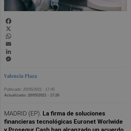
Facebook
X
WhatsApp
Email
LinkedIn
Messenger
Valencia Plaza
Publicado: 20/05/2021 ·
17:05
Actualizado: 20/05/2021 · 17:26
MADRID (EP).
La firma de soluciones
financieras tecnológicas Euronet Worlwide
y Prosegur Cash han alcanzado un acuerdo