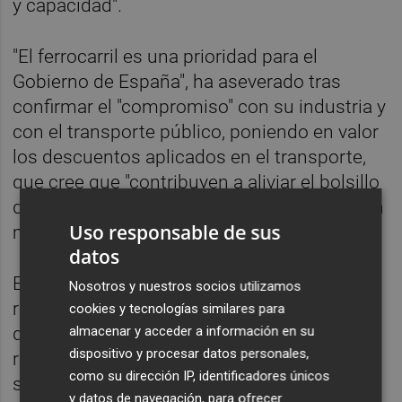
y capacidad".
"El ferrocarril es una prioridad para el
Gobierno de España", ha aseverado tras
confirmar el "compromiso" con su industria y
con el transporte público, poniendo en valor
los descuentos aplicados en el transporte,
que cree que "contribuyen a aliviar el bolsillo
de los ciudadanos y promueven el uso de un
Uso responsable de sus
modo de transporte sostenible".
datos
El ministro, que tras su intervención ha
Nosotros y nuestros socios utilizamos
recorrido los stands de la feria, ha explicado
cookies y tecnologías similares para
almacenar y acceder a información en su
que el sistema ferroviario español "es un
dispositivo y procesar datos personales,
referente por su contribución al desarrollo
como su dirección IP, identificadores únicos
socio económico y la vertebración del
y datos de navegación, para ofrecer