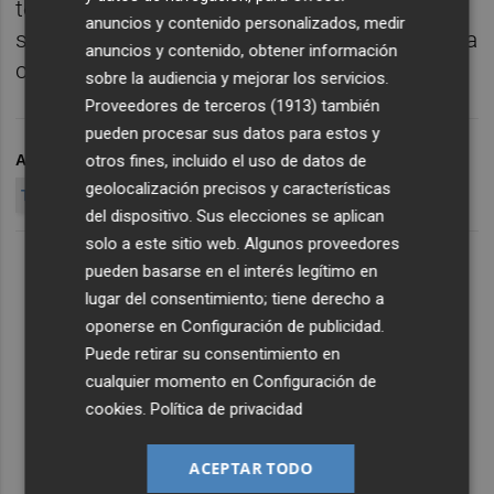
territorio, su carácter innovador, seguro y
anuncios y contenido personalizados, medir
sostenible y su determinante incidencia en la
anuncios y contenido, obtener información
conectividad y conexión con el mundo".
sobre la audiencia y mejorar los servicios.
Proveedores de terceros (1913)
también
pueden procesar sus datos para estos y
otros fines, incluido el uso de datos de
ARCHIVADO EN
ALTA VELOCIDAD
FERROCARRIL
geolocalización precisos y características
TRANSPORTES
del dispositivo. Sus elecciones se aplican
solo a este sitio web. Algunos proveedores
pueden basarse en el interés legítimo en
lugar del consentimiento; tiene derecho a
oponerse en
Configuración de publicidad
.
Puede retirar su consentimiento en
cualquier momento en
Configuración de
cookies
.
Política de privacidad
ACEPTAR TODO