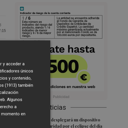
3
7:15
o
r y acceder a
tificadores únicos
cios y contenido,
os (1913)
también
calización
sa
 web. Algunos
Últimas Noticias
derecho a
ier momento en
1
La Guardia Civil desplegará un dispositivo
especial de seguridad por el eclipse del día
ar