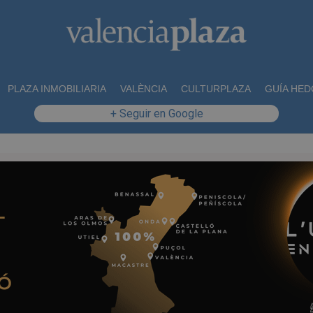
PLAZA INMOBILIARIA
VALÈNCIA
CULTURPLAZA
GUÍA HED
+ Seguir en Google