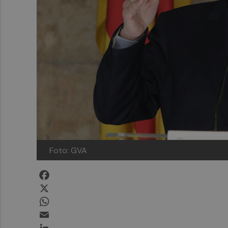
Foto: GVA
Facebook
X
WhatsApp
Email
LinkedIn