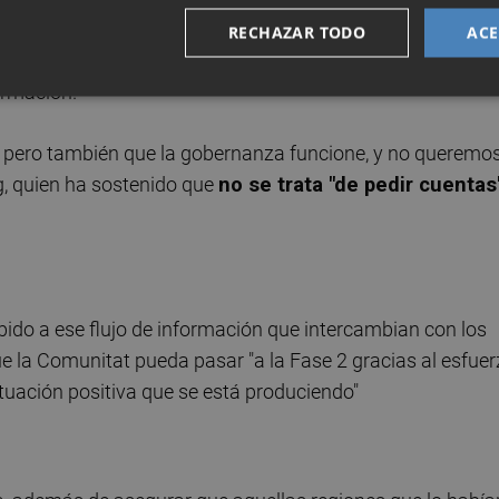
tatal se encuentran
en un estado "de cogobernanza"
. E
RECHAZAR TODO
ACE
pidemiólogos de la Comunitat y los del Ministerio de Sanid
ormación.
 pero también que la gobernanza funcione, y no queremo
ig, quien ha sostenido que
no se trata "de pedir cuentas
bido a ese flujo de información que intercambian con los
e la Comunitat pueda pasar "a la Fase 2 gracias al esfuer
ituación positiva que se está produciendo"