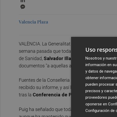
Messenger
Valencia Plaza
VALÈNCIA. La Generalitat Valenciana no posee 
Uso respons
semana pasada que toda la Comunitat progresara
de Sanidad,
Salvador Illa,
ha anunciado este do
Nosotros y nuestr
información en su 
documentos "a aquellas autonomías que los soli
y datos de navega
obtener informació
Fuentes de la Conselleria de Sanidad han conf
pueden procesar su
recibido su informe, y así lo ha dejado entrever t
precisos y caracte
tras la
Conferencia de Presidentes
.
proveedores pueden
oponerse en
Confi
Puig ha señalado que toda la información relat
Configuración de 
aunque ha mantenido que ahora
"no se trata 