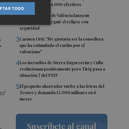
12, con más de 24.000 efectivos
n
PTAR TODO
2
ad
El Ayuntamiento de València lanza un
decálogo para seguir el eclipse con
seguridad
3
Carmen Ortí: "Me gustaría ser la consellera
s
que ha estimulado el cariño por el
"
valenciano"
4
Los incendios de Sierra Engarcerán y Culla
evolucionan positivamente pero Tírig pasa a
situación 2 del PEIF
5
El pequeño ahorrador vuelve a las letras del
Tesoro y demanda 15.000 millones en 6
zo”
meses
Suscríbete al canal