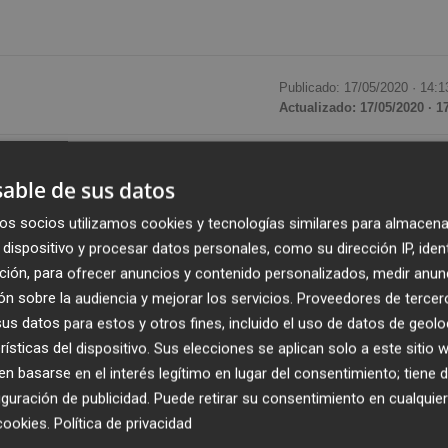
Publicado: 17/05/2020 ·
14:1
Actualizado: 17/05/2020 · 1
el
informe del Ministerio de Sanidad
que impidió la
able de sus datos
 a la Fase 1 del desconfinamiento pese a que el ministr
mingo en rueda de prensa que se han trasladado dichos
os socios utilizamos cookies y tecnologías similares para almacena
dispositivo y procesar datos personales, como su dirección IP, iden
citan".
ción, para ofrecer anuncios y contenido personalizados, medir anun
n sobre la audiencia y mejorar los servicios.
Proveedores de tercer
irmado a
Valencia Plaza
que el Gobierno valenciano no ha
s datos para estos y otros fines, incluido el uso de datos de geolo
ambién el jefe del Consell,
Ximo Puig
, en la rueda de pren
rísticas del dispositivo. Sus elecciones se aplican solo a este sitio
 basarse en el interés legítimo en lugar del consentimiento; tiene 
guración de publicidad
. Puede retirar su consentimiento en cualqu
iva a estos documentos será pública "en su momento",
cookies
.
Política de privacidad
de pedir permiso o de presentar un informe para pas