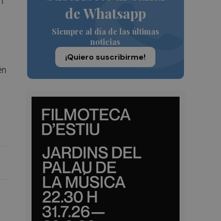
n
de Whatsapp
Siempre al día de las últimas
noticias
¡Quiero suscribirme!
én