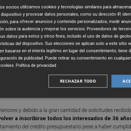
os socios utilizamos cookies y tecnologías similares para almacena
dispositivo y procesar datos personales, como su dirección IP, iden
rá activo hasta el 31 de julio de 2023. Podrán acceder a é
ción, para ofrecer anuncios y contenido personalizados, medir anun
busquen instalarse en una localidad pequeña (menos de
n sobre la audiencia y mejorar los servicios.
Proveedores de tercer
 al menos cinco años. Además, el precio del domicilio
s datos para estos y otros fines, incluido el uso de datos de geolo
rísticas del dispositivo. Sus elecciones se aplican solo a este sitio
 basarse en el interés legítimo en lugar del consentimiento; tiene 
guración de publicidad
. Puede retirar su consentimiento en cualqu
cookies
.
Política de privacidad
% del precio de compra
, con una aportación
límite de
ersonas con menos recursos —se comprobará el nivel de
RECHAZAR TODO
ACE
nten un riesgo de despoblación y escasa presencia de
iores y debido a la gran cantidad de solicitudes recibid
olver a inscribirse todos los interesados de 36 año
tamiento del crédito presupuestario pese a haber cumpli