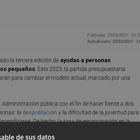
Publicado: 23/03/2023 ·
14:3
Actualizado: 23/03/2023 · 1
do la tercera edición de
ayudas a personas
ios pequeños
. Este 2023, la partida presupuestaria
izarán para cambiar el modelo actual, marcado por una
Administración pública con el fin de hacer frente a dos
sonas: la
despoblación
y la dificultad de la juventud para
dependizarse. De hecho, la tasa de emancipación en la
 toda España, según ha explicado en una rueda de prensa 
able de sus datos
y Arquitectura Bioclimática,
Héctor Illueca.