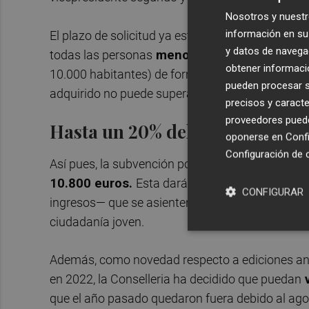
Nosotros y nuestr
información en su 
El plazo de solicitud ya está abierto y permanece
y datos de navega
todas las personas
menores de 36 años
que 
obtener informació
10.000 habitantes) de forma permanente durante
pueden procesar su
adquirido no puede superar los 120.000 euros.
precisos y caracte
proveedores pueden
Hasta un 20% del coste total
oponerse en
Confi
Configuración de 
Así pues, la subvención podrá cubrir hasta
el 20
10.800 euros.
Esta dará prioridad aquellas p
CONFIGURAR
ingresos— que se asienten en pueblos que prese
ciudadanía joven.
Además, como novedad respecto a ediciones anter
en 2022, la Conselleria ha decidido que puedan
v
que el año pasado quedaron fuera debido al ago