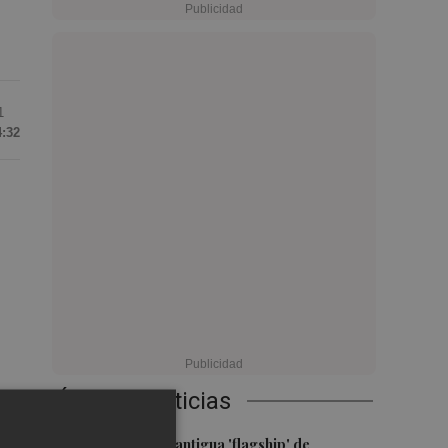
1
4:32
Últimas Noticias
el
1
Oysho ocupa la antigua 'flagship' de