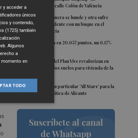
Nespresso en la calle Colón de València
r y acceder a
tificadores únicos
l
2
Una batea clochinera se hunde y otra sufre
cios y contenido,
daños en un incidente con un buque en el
os (1725)
también
puerto de Valencia
calización
3
El Ibex 35 cierra en 20.057 puntos, un 0,17%
 web. Algunos
más
derecho a
4
Los concursos del Plan Vive revalorizan en
ier momento en
casi 12 millones los suelos para vivienda de la
Generalitat
PTAR TODO
5
El PSPV ultima su particular 'All Stars' para la
Conferencia Política de Alicante
as
Suscríbete al canal
s
de Whatsapp
do