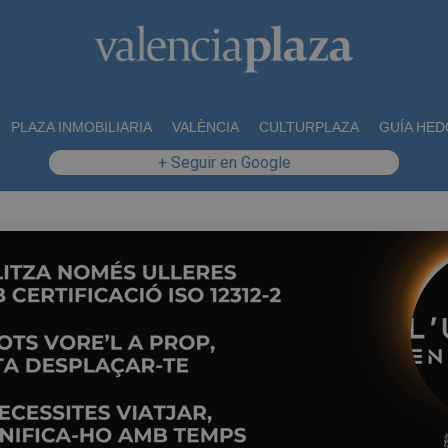
PLAZA INMOBILIARIA
VALÈNCIA
CULTURPLAZA
GUÍA HED
+ Seguir en Google