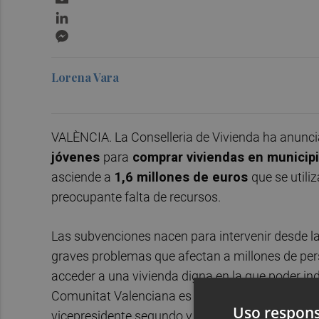
LinkedIn
Messenger
Lorena Vara
VALÈNCIA. La Conselleria de Vivienda ha anuncia
jóvenes
para
comprar viviendas en municip
asciende a
1,6 millones de euros
que se util
preocupante falta de recursos.
Las subvenciones nacen para intervenir desde la 
graves problemas que afectan a millones de per
acceder a una vivienda digna en la que poder in
Comunitat Valenciana es la tercera más baja de
Uso respons
vicepresidente segundo y conseller de Vivienda 