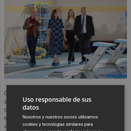
Catalá ha comentado que el derrumbe, "que
Uso responsable de sus
afortunadamente no tuvo mayores
datos
consecuencias, viene a evidenciar el mal
Nosotros y nuestros socios utilizamos
estado en el que el gobierno municipal
cookies y tecnologías similares para
anterior --Compromís y PSPV-- dejó las