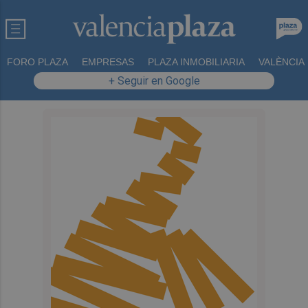
FORO PLAZA
EMPRESAS
PLAZA INMOBILIARIA
VALÈNCIA
+ Seguir en Google