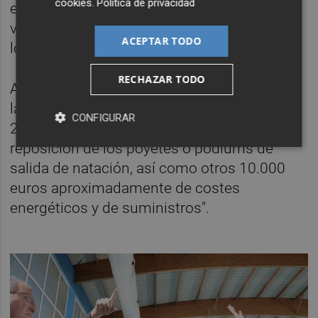
cookies
.
Política de privacidad
el del ambiente de acuerdo con la normativa
vigente, ha concretado la administración
ACEPTAR TODO
local.
RECHAZAR TODO
Asimismo, ha añadido que "al coste total de
la intervención habrá que sumarle otros
CONFIGURAR
20.000 euros, aproximadamente, de la
reposición de los poyetes o pódiums de
salida de natación, así como otros 10.000
euros aproximadamente de costes
energéticos y de suministros".