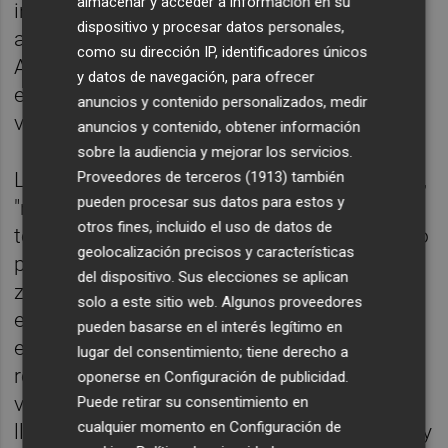
almacenar y acceder a información en su
instalaciones deportivas municipales" y ha
dispositivo y procesar datos personales,
aseverado que desde la entrada del PP a la
como su dirección IP, identificadores únicos
Alcaldía se está "trabajando por solucionar"
y datos de navegación, para ofrecer
esa circunstancia "en beneficio de los
anuncios y contenido personalizados, medir
vecinos y vecinas de València".
anuncios y contenido, obtener información
sobre la audiencia y mejorar los servicios.
Proveedores de terceros (1913)
también
La actuación para la reapertura de la piscina,
pueden procesar sus datos para estos y
"realizada de urgencia", ha consistido en
otros fines, incluido el uso de datos de
terminar de demoler el cerramiento afectado
geolocalización precisos y características
por el siniestro, asegurar el resto de las
del dispositivo. Sus elecciones se aplican
zonas afectadas, retirar los escombros y
solo a este sitio web. Algunos proveedores
enseres, instalar un cerramiento provisional
pueden basarse en el interés legítimo en
en la zona de las carpinterías afectadas,
lugar del consentimiento; tiene derecho a
repasar la instalación eléctrica afectada,
oponerse en
Configuración de publicidad
.
vaciar y limpiar el vaso de la piscina, y
Puede retirar su consentimiento en
cualquier momento en
Configuración de
llenarla nuevo incluyendo su calentamiento y