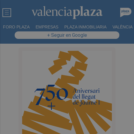
FORO PLAZA
EMPRESAS
PLAZA INMOBILIARIA
VALÈNCIA
+ Seguir en Google