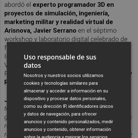
abordó el
experto programador 3D en
proyectos de simulación, ingeniería,
marketing militar y realidad virtual de
Arisnova, Javier Serrano
en el séptimo
workshop y laboratorio digital celebrado de
forma on line en el Colegio Oficial de
Ingenieros Industriales de la Comunitat
Uso responsable de sus
datos
Valenciana (COIICV) como Oficina Acelera
Pyme (OAP), bajo el título
“Realidad Virtual y
Nosotros y nuestros socios utilizamos
Realidad Aumentada”.
cookies y tecnologías similares para
almacenar y acceder a información en su
dispositivo y procesar datos personales,
Javier Serrano
explicó que
“estas dos
como su dirección IP, identificadores únicos
tecnologías (RV y RA) nos permiten un mayor
y datos de navegación, para ofrecer
grado de inmersión en la escena que queremos
anuncios y contenido personalizados, medir
representar y permiten una comprensión muy
anuncios y contenido, obtener información
rápida e intuitiva del producto o instalación que
sobre la audiencia y mejorar los servicios.