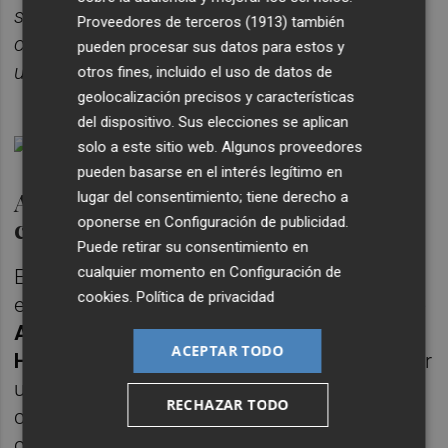
se representa, por lo que hacen que el foco se
Proveedores de terceros (1913)
también
centre en aquello que pretende transmitirse al
pueden procesar sus datos para estos y
usuario
”.
otros fines, incluido el uso de datos de
geolocalización precisos y características
del dispositivo. Sus elecciones se aplican
solo a este sitio web. Algunos proveedores
pueden basarse en el interés legítimo en
Ahorro de costes para las
lugar del consentimiento; tiene derecho a
compañías
oponerse en
Configuración de publicidad
.
Puede retirar su consentimiento en
cualquier momento en
Configuración de
En el Laboratorio digital que abordó también
cookies
.
Política de privacidad
esta temática, el programador de RV y RA de
Arisnova – Ingeniería de Sistemas, Frank
ACEPTAR TODO
Higuera
subrayó como la RV puede significar
un enorme ahorro de costes para las
RECHAZAR TODO
compañías comparado con una
capacitación tradicional. Además de que la