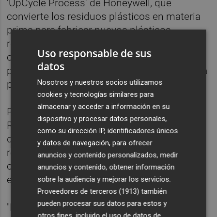
'UpCycle Process' de Honeywell, que
convierte los residuos plásticos en materia
prima para fabricar nuevos plásticos
reciclados. Esto representaría un aumento
Uso responsable de sus
considerable en la cantidad de residuos
datos
plásticos que pueden convertirse en materia
Nosotros y nuestros socios utilizamos
prima para nuevos polímeros.
cookies y tecnologías similares para
almacenar y acceder a información en su
Por su parte, la directora de Combustibles
dispositivo y procesar datos personales,
Renovables en Repsol, Berta Cabello, señaló
como su dirección IP, identificadores únicos
que los combustibles renovables y el
y datos de navegación, para ofrecer
reciclaje de plásticos son "cruciales" para el
anuncios y contenido personalizados, medir
compromiso del grupo de alcanzar las
anuncios y contenido, obtener información
emisiones netas cero en 2050.
sobre la audiencia y mejorar los servicios.
Proveedores de terceros (1913)
también
pueden procesar sus datos para estos y
"Nuestra colaboración con Honeywell para
otros fines, incluido el uso de datos de