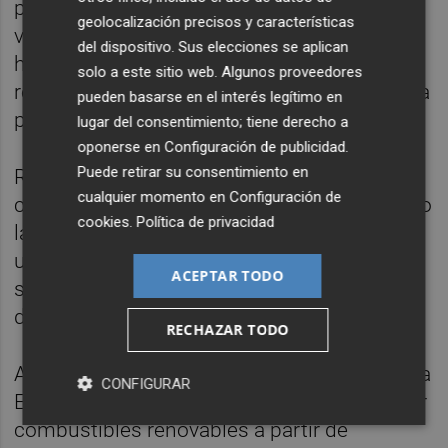
progresar y adoptar tecnologías de
geolocalización precisos y características
vanguardia nos ayudará a reducir nuestra
del dispositivo. Sus elecciones se aplican
huella de carbono y a convertirnos en un
solo a este sitio web. Algunos proveedores
referente en combustibles renovables y en la
pueden basarse en el interés legítimo en
producción de hidrógeno para 2030", dijo.
lugar del consentimiento; tiene derecho a
oponerse en
Configuración de publicidad
.
Puede retirar su consentimiento en
Repsol y Honeywell tienen un historial de
cualquier momento en
Configuración de
cooperación exitosa en diversas áreas, como
cookies
.
Política de privacidad
la concesión de licencias y el desarrollo de
unidades petroquímicas, catalizadores,
ACEPTAR TODO
soporte técnico y resolución de problemas,
digitalización y tecnología.
RECHAZAR TODO
Así, en 2023, Repsol seleccionó la tecnología
CONFIGURAR
Ecofining de la estadounidense para fabricar
combustibles renovables a partir de