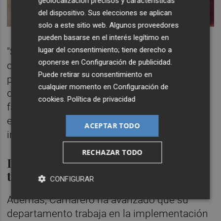
geolocalización precisos y características
del dispositivo. Sus elecciones se aplican
solo a este sitio web. Algunos proveedores
pueden basarse en el interés legítimo en
lugar del consentimiento; tiene derecho a
"Se han creado espacios unidades de
oponerse en
Configuración de publicidad
.
convivencia que combinan espacios
Puede retirar su consentimiento en
públicos y privados, facilitando una rutina
cualquier momento en
Configuración de
diaria similar a la del entorno doméstico y
cookies
.
Política de privacidad
favoreciendo las relaciones interpersonales
entre residentes y profesionales", ha
ACEPTAR TODO
indicado.
RECHAZAR TODO
Implantación de nuevas
tecnologías
CONFIGURAR
Además, Camarero ha avanzado que su
departamento trabaja en la implementación