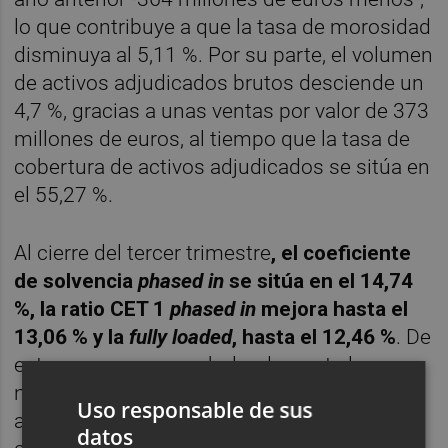
lo que contribuye a que la tasa de morosidad
disminuya al 5,11 %. Por su parte, el volumen
de activos adjudicados brutos desciende un
4,7 %, gracias a unas ventas por valor de 373
millones de euros, al tiempo que la tasa de
cobertura de activos adjudicados se sitúa en
el 55,27 %.
Al cierre del tercer trimestre
, el coeficiente
de solvencia
phased in
se sitúa en el 14,74
%, la ratio CET 1
phased in
mejora hasta el
13,06 % y la
fully loaded
, hasta el 12,46 %
. De
esta manera, supera holgadamente los
niveles exigidos por el supervisor con una
Uso responsable de sus
alta calidad de los recursos propios
datos