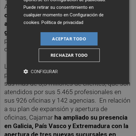
Además,
cuenta con vencimientos
Puede retirar su consentimiento en
cubiertos durante los próximos años, libre
cualquier momento en
Configuración de
cookies
.
Política de privacidad
acceso a los mercados y alta capacidad de
generación de activos líquidos
, con
ACEPTAR TODO
posibilidad de emisión de 3.045 millones de
cédulas hipotecarias.
RECHAZAR TODO
La actividad comercial del Grupo Cajamar
CONFIGURAR
proporciona servicios y productos de valor a
sus más de 3,5 millones de clientes, que son
atendidos por sus 5.465 profesionales en
sus 926 oficinas y 142 agencias. En relación
a su plan de expansión y apertura de
oficinas, Cajamar
ha ampliado su presencia
en Galicia, País Vasco y Extremadura con la
apertura de tres nuevas sucursales en