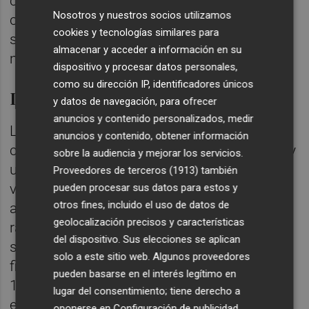
computables y un exceso en el
Nosotros y nuestros socios utilizamos
cumplimiento de requerimientos de
cookies y tecnologías similares para
solvencia de 424 p.b. y un exceso 979
almacenar y acceder a información en su
millones de euros.
dispositivo y procesar datos personales,
como su dirección IP, identificadores únicos
Liquidez
y datos de navegación, para ofrecer
anuncios y contenido personalizados, medir
La banca cooperativa Cajamar mantiene un
anuncios y contenido, obtener información
confortable nivel de financiación mayorista y
sobre la audiencia y mejorar los servicios.
una cómoda posición de liquidez con un
Proveedores de terceros (1913)
también
volumen de activos líquidos disponibles de
pueden procesar sus datos para estos y
otros fines, incluido el uso de datos de
alta calidad de 8.718 millones de euros, una
geolocalización precisos y características
ratio de cobertura de liquidez (LCR) que se
del dispositivo. Sus elecciones se aplican
sitúa en el 210,65 % y una ratio de
solo a este sitio web. Algunos proveedores
financiación estable neta (NSFR) en el
pueden basarse en el interés legítimo en
127,18 %, cumpliendo así los límites
lugar del consentimiento; tiene derecho a
exigidos por la Autoridad Bancaria Europea.
oponerse en
Configuración de publicidad
.