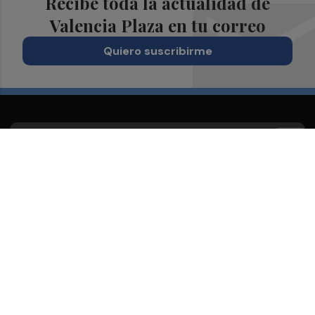
Recibe toda la actualidad de
Valencia Plaza en tu correo
Quiero suscribirme
Suscríbete al Boletín
Todos los días a primera hora en tu email
¡Quiero suscribirme!
Síguenos en redes
Valencia Plaza, desde cualquier medio