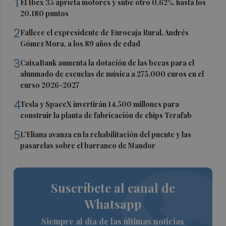
1
El Ibex 35 aprieta motores y sube otro 0,62%, hasta los
20.180 puntos
2
Fallece el expresidente de Eurocaja Rural, Andrés
Gómez Mora, a los 89 años de edad
3
CaixaBank aumenta la dotación de las becas para el
alumnado de escuelas de música a 275.000 euros en el
curso 2026-2027
4
Tesla y SpaceX invertirán 14.500 millones para
construir la planta de fabricación de chips Terafab
5
L'Eliana avanza en la rehabilitación del puente y las
pasarelas sobre el barranco de Mandor
Suscríbete al canal de
Whatsapp
Siempre al día de las últimas noticias