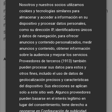
Revolut obtuvo un beneficio neto de 344
Nosotros y nuestros socios utilizamos
millones de libras (395 millones de euros) en
cookies y tecnologías similares para
2023, frente a los 6 millones de libras (7
almacenar y acceder a información en su
dispositivo y procesar datos personales,
millones de euros) que alcanzó en 2022,
como su dirección IP, identificadores únicos
según informó la entidad a principios de
y datos de navegación, para ofrecer
mes.
anuncios y contenido personalizados, medir
anuncios y contenido, obtener información
sobre la audiencia y mejorar los servicios.
ARCHIVADO EN
REVOLUT
Proveedores de terceros (1913)
también
pueden procesar sus datos para estos y
otros fines, incluido el uso de datos de
geolocalización precisos y características
del dispositivo. Sus elecciones se aplican
solo a este sitio web. Algunos proveedores
pueden basarse en el interés legítimo en
lugar del consentimiento; tiene derecho a
oponerse en
Configuración de publicidad
.