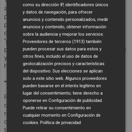
Tras ello, preguntado por cómo hubiera
como su dirección IP, identificadores únicos
actuado él si hubiese resultado imputado y
y datos de navegación, para ofrecer
por si su postura hubiera sido dimitir, el
anuncios y contenido personalizados, medir
primer edil ha dicho que ese caso no se ha
anuncios y contenido, obtener información
dado y ha destacado que él no se plantea la
sobre la audiencia y mejorar los servicios.
"política ficción". "Tengo demasiados
Proveedores de terceros (1913)
también
problemas reales cada día como plantearme
pueden procesar sus datos para estos y
otros fines, incluido el uso de datos de
y si.... Los si los dejo para la ciencia ficción",
geolocalización precisos y características
ha apuntado.
del dispositivo. Sus elecciones se aplican
solo a este sitio web. Algunos proveedores
"Lo mismo"
pueden basarse en el interés legítimo en
lugar del consentimiento; tiene derecho a
Por otro lado, preguntado por la actuación
oponerse en
Configuración de publicidad
.
que Compromís adoptó en València
Puede retirar su consentimiento en
respecto a
Pere Fuset
, el edil de esta
cualquier momento en
Configuración de
coalición en el gobierno que preside Ribó
cookies
.
Política de privacidad
tras ser investigado y procesado por el