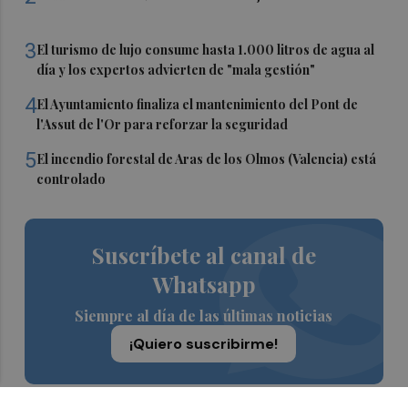
3
El turismo de lujo consume hasta 1.000 litros de agua al
día y los expertos advierten de "mala gestión"
4
El Ayuntamiento finaliza el mantenimiento del Pont de
l'Assut de l'Or para reforzar la seguridad
5
El incendio forestal de Aras de los Olmos (Valencia) está
controlado
Suscríbete al canal de
Whatsapp
Siempre al día de las últimas noticias
¡Quiero suscribirme!