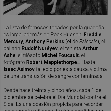
La lista de famosos tocados por la guadaña
es larga: además de Rock Hudson,
Freddie
Mercury
,
Anthony Perkins
(el de
Psicosis
), el
bailarín
Rudolf Nuréyev
, el tenista
Arthur
Ashe
, el filósofo
Michel Foucault
, el
fotógrafo
Robert Mapplethorpe
… Hasta
Isaac Asimov
falleció por esta causa, víctima
de una transfusión de sangre contaminada.
Desde hace treinta y cinco años, cada 1 de
diciembre se celebra el Día Mundial contra el
Sida. Es una ocasión propicia para recordar
los cuarenta millones de vidas perdidas por