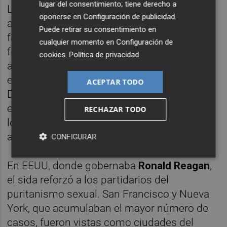
lugar del consentimiento; tiene derecho a
La desinformación sobre la enfermedad dio
oponerse en
Configuración de publicidad
.
alas a todo tipo de leyendas, de noticias
Puede retirar su consentimiento en
falsas. Se pensaba que cualquier contacto
cualquier momento en
Configuración de
físico —un beso, un abrazo, un simple
cookies
.
Política de privacidad
apretón de manos— podía transmitirla. La
enfermedad, definida como “un castigo de
ACEPTAR TODO
Dios” por los integristas de la época,
estigmatizó, aún más, a los homosexuales y
RECHAZAR TODO
los drogadictos, los colectivos más
afectados, a distancia de los hemofílicos.
CONFIGURAR
En EEUU, donde gobernaba
Ronald Reagan
,
el sida reforzó a los partidarios del
puritanismo sexual. San Francisco y Nueva
York, que acumulaban el mayor número de
casos, fueron vistas como ciudades del