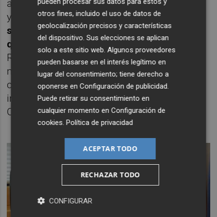
pueden procesar sus datos para estos y
administrador concursal cambió de opinión
otros fines, incluido el uso de datos de
y liberó los saldos.
"Lo relevante es evitar
geolocalización precisos y características
situaciones como estas en el futuro, por lo
del dispositivo. Sus elecciones se aplican
que el precedente es clave"
, ha aseverado
solo a este sitio web. Algunos proveedores
Rodríguez, quien ha añadido que, por
pueden basarse en el interés legítimo en
motivos como éste, la CNMV aplaudió los
lugar del consentimiento; tiene derecho a
cambios en la Ley concursal que se
oponerse en
Configuración de publicidad
.
incluyeron a través de la Ley de Segunda
Puede retirar su consentimiento en
cualquier momento en
Configuración de
Oportunidad.
cookies
.
Política de privacidad
ACEPTAR TODO
RECHAZAR TODO
CONFIGURAR