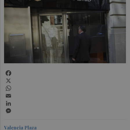
Facebook
X
WhatsApp
Email
LinkedIn
Messenger
Valencia Plaza