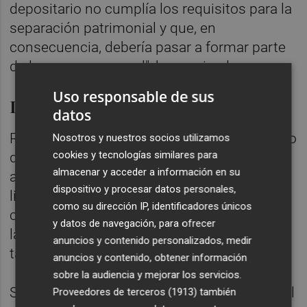
depositario no cumplía los requisitos para la
separación patrimonial y que, en
consecuencia, debería pasar a formar parte
de la masa concursal", ha precisado.
Uso responsable de sus
Lectura 'demasiado literal'
datos
Rodríguez ha subrayado que, desde su punto
Nosotros y nuestros socios utilizamos
cookies y tecnologías similares para
de vista, la administración concursal hizo en
almacenar y acceder a información en su
aquel momento una lectura "demasiado
dispositivo y procesar datos personales,
literal" de la Ley concursal y no reconoció el
como su dirección IP, identificadores únicos
carácter especial de las normas que regulan
y datos de navegación, para ofrecer
las IIC y los planes de pensiones, que
anuncios y contenido personalizados, medir
también se vieron afectados.
anuncios y contenido, obtener información
sobre la audiencia y mejorar los servicios.
Sin embargo, y después de varios debates, el
Proveedores de terceros (1913)
también