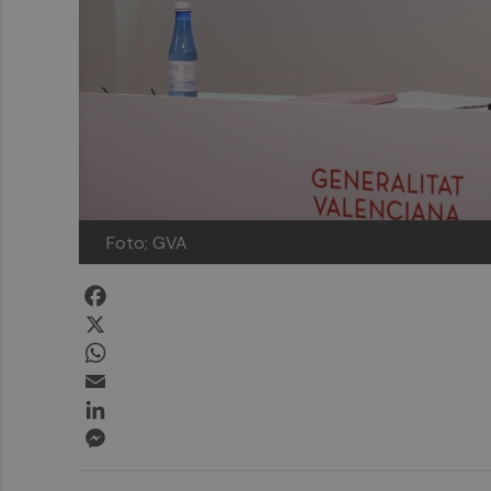
Foto; GVA
Facebook
X
WhatsApp
Email
LinkedIn
Messenger