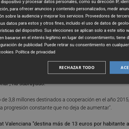
dispositivo y procesar datos personales, como su dirección IP, iden
participativo y de consenso" con entidades, sindicatos
ción, para ofrecer anuncios y contenido personalizados, medir anun
que han sido los grandes protagonistas en su elaboraci
n sobre la audiencia y mejorar los servicios.
Proveedores de tercer
materia de cooperación para los próximos años.
s datos para estos y otros fines, incluido el uso de datos de geolo
rísticas del dispositivo. Sus elecciones se aplican solo a este sitio
sfuerzo presupuestario del Gobierno valenciano en materi
 basarse en el interés legítimo en lugar del consentimiento; tiene 
ado que las cuentas para 2023 "destinan 72 millones a
guración de publicidad
. Puede retirar su consentimiento en cualqu
a que más recursos dedica".
cookies
.
Política de privacidad
o y a nivel europeo, a pesar de ser la autonomía más
RECHAZAR TODO
ACE
zo sea mucho mayor y pone en valor la importancia que
onal", ha subrayado.
 de 3,8 millones destinados a cooperación en el año 2015
una progresión constante que no deja de aumentar".
tat Valenciana "destina más de 13 euros por habitante 