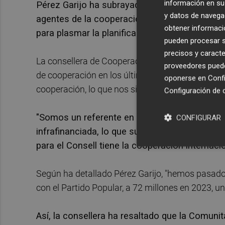
información en su 
Pérez Garijo ha subrayado el "amplio proceso 
y datos de navega
agentes de la cooperación y sociedad civil, "
obtener informació
para plasmar la planificación estratégica en 
pueden procesar su
precisos y caracte
La consellera de Cooperación ha destacado el e
proveedores pueden
de cooperación en los últimos años y ha anunci
oponerse en
Confi
cooperación, lo que nos sitúa como la autonomí
Configuración de 
"Somos un referente en el conjunto del Estad
CONFIGURAR
infrafinanciada, lo que supone que el esfuer
para el Consell tiene la cooperación internaci
Según ha detallado Pérez Garijo, "hemos pasado
con el Partido Popular, a 72 millones en 2023, 
Así, la consellera ha resaltado que la Comuni