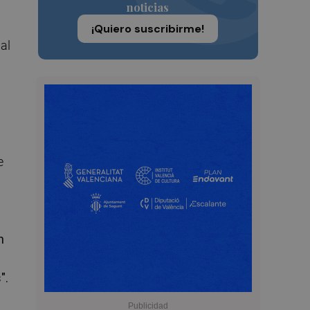
noticias
¡Quiero suscribirme!
al
e
n
".