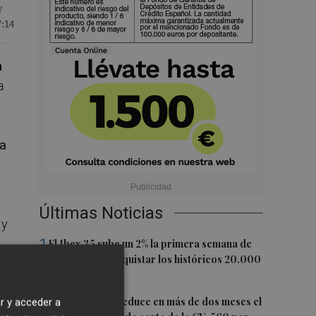
7
7:14
a
a
ra
Últimas Noticias
 y
1
El Ibex 35 sube un 2% la primera semana de
agosto tras conquistar los históricos 20.000
 de
puntos
2
La Diputación reduce en más de dos meses el
r y acceder a