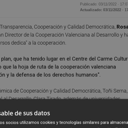
Publicado: 03/11/2022 ·
17:0
Actualizado: 03/11/2022 · 1
, Transparencia, Cooperación y Calidad Democrática,
Ros
lan Director de la Cooperación Valenciana al Desarrollo y h
sos dedica" a la cooperación.
 plan, que ha tenido lugar en el Centre del Carme Cultu
 que la hoja de ruta de la cooperación valenciana
ción y la defensa de los derechos humanos".
nómica de Cooperación y Calidad Democrática, Toñi Serna,
l al Desarrollo, Clara Tirado, además de universidades
ons Valencià per la Solidaritat, la Federación Valenciana
able de sus datos
ooperativas.
os socios utilizamos cookies y tecnologías similares para almacena