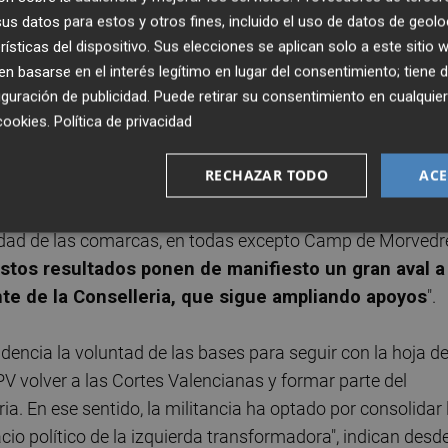
efanía Blanes
se ha impuesto
al ex concejal de Alican
s datos para estos y otros fines, incluido el uso de datos de geolo
5% de su rival.
rísticas del dispositivo. Sus elecciones se aplican solo a este sitio
 basarse en el interés legítimo en lugar del consentimiento; tiene 
guración de publicidad
. Puede retirar su consentimiento en cualqu
estos resultados, Rosa Pérez Garijo refuerza sus apoyos 
cookies
.
Política de privacidad
 de las primarias internas celebradas hace un año para
RECHAZAR TODO
ACE
s por la coordinadora de EUPV y Consellera Rosa Pérez
alidad de las comarcas, en todas excepto Camp de Morvedr
stos resultados ponen de manifiesto un gran aval a 
ente de la Conselleria, que sigue ampliando apoyos
".
dencia la voluntad de las bases para seguir con la hoja d
V volver a las Cortes Valencianas y formar parte del
a. En ese sentido, la militancia ha optado por consolidar 
io político de la izquierda transformadora", indican desde