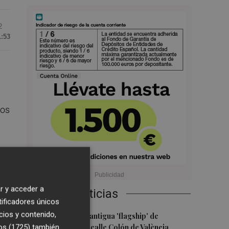
2
1:53
los
nto
r y acceder a
Últimas Noticias
os
tificadores únicos
1
cios y contenido,
Oysho ocupa la antigua 'flagship' de
Nespresso en la calle Colón de València
os (1725)
también