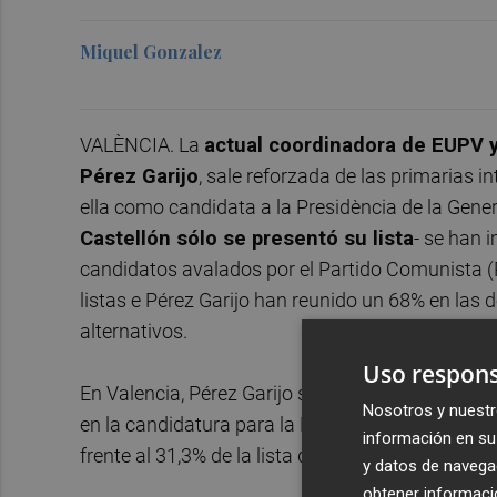
Miquel Gonzalez
VALÈNCIA. La
actual coordinadora de EUPV y
Pérez Garijo
, sale reforzada de las primarias 
ella como candidata a la Presidència de la Gene
Castellón sólo se presentó su lista
- se han 
candidatos avalados por el Partido Comunista (P
listas e Pérez Garijo han reunido un 68% en las 
alternativos.
Uso respons
En Valencia, Pérez Garijo se ha impuesto a la act
Nosotros y nuestr
en la candidatura para la Presidència de la Gener
información en su 
frente al 31,3% de la lista de Llorente.
y datos de navega
obtener informació