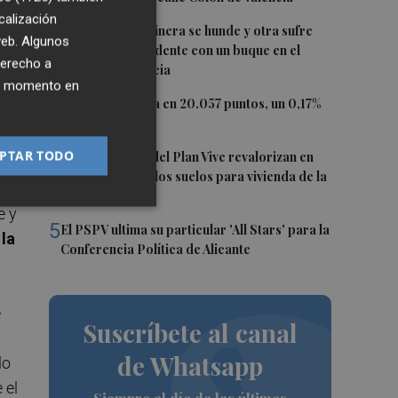
te
calización
2
Una batea clochinera se hunde y otra sufre
 web. Algunos
daños en un incidente con un buque en el
derecho a
puerto de Valencia
ier momento en
e
3
El Ibex 35 cierra en 20.057 puntos, un 0,17%
más
4
PTAR TODO
Los concursos del Plan Vive revalorizan en
casi 12 millones los suelos para vivienda de la
Generalitat
e y
5
El PSPV ultima su particular 'All Stars' para la
la
Conferencia Política de Alicante
e
Suscríbete al canal
de Whatsapp
lo
 el