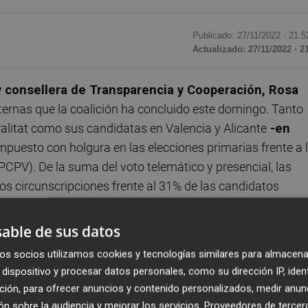
Publicado: 27/11/2022 ·
21:5
Actualizado: 27/11/2022 · 2
 consellera de Transparencia y Cooperación, Rosa
internas que la coalición ha concluido este domingo. Tanto
ralitat como sus candidatas en Valencia y Alicante
-
en
impuesto con holgura en las elecciones primarias frente a 
CPV). De la suma del voto telemático y presencial, las
dos circunscripciones frente al 31% de las candidatos
able de sus datos
ual c
oncejala de Cheste, María Ángeles Llorente
, ta
os socios utilizamos cookies y tecnologías similares para almacena
alitat como de la lista provincial con un 68,7% de los vot
dispositivo y procesar datos personales, como su dirección IP, iden
ción, para ofrecer anuncios y contenido personalizados, medir anun
n sobre la audiencia y mejorar los servicios.
Proveedores de tercer