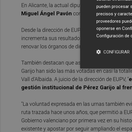
En Alicante, la actual diputada autonómica
E
st
pueden procesar su
Miguel Ángel Pavón
con un 68,5% frente al 31,
precisos y caracte
proveedores pueden
oponerse en
Confi
Desde la dirección de EUPV consideran que con 
Configuración de 
incrementa sus resultados en 5 puntos respecto
renovar los órganos de dirección.
CONFIGURAR
También destacan que as candidaturas liderada
Garijo han sido las más votadas en casi la tot
Vall d'Albaida. A juicio de la dirección de EUPV, "
e
gestión institucional de Pérez Garijo al fr
"La voluntad expresada en las urnas también evi
ruta trazada hace unos años, que permitió a EUP
Gobierno valenciano por primera vez en su histori
existente y apostar por seguir ampliando el espac