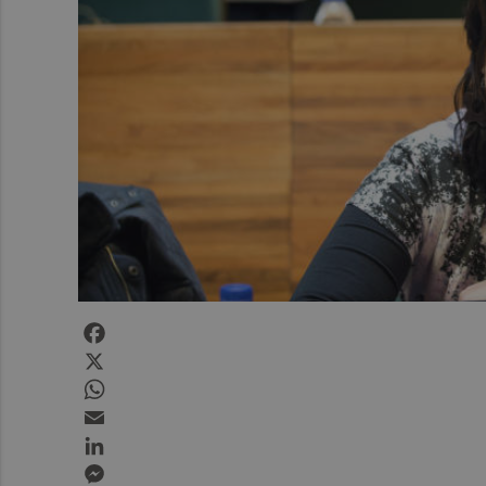
Facebook
X
WhatsApp
Email
LinkedIn
Messenger