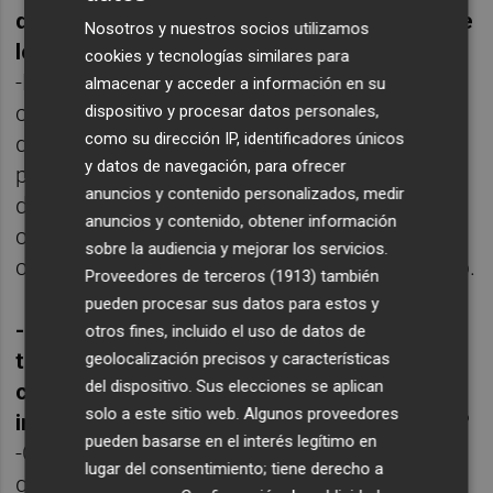
diferentes consellerias en este proyecto de
Nosotros y nuestros socios utilizamos
los presupuestos participativos?
cookies y tecnologías similares para
-Estoy muy agradecida a todos mis
almacenar y acceder a información en su
compañeros del Consell. Ha sido un trabajo
dispositivo y procesar datos personales,
como su dirección IP, identificadores únicos
difícil y largo: piensa que la gente hace sus
y datos de navegación, para ofrecer
propuestas pero luego hay que revisarlas y
anuncios y contenido personalizados, medir
darles forma. Esto se ha trabajado desde las
anuncios y contenido, obtener información
consellerias y no hubiera sido posible sin la
sobre la audiencia y mejorar los servicios.
colaboración de todo el Gobierno valenciano.
Proveedores de terceros (1913)
también
pueden procesar sus datos para estos y
-¿Está contenta en el ámbito de
otros fines, incluido el uso de datos de
transparencia de cómo se está llevando el
geolocalización precisos y características
del dispositivo. Sus elecciones se aplican
control y la difusión de la publicidad
solo a este sitio web. Algunos proveedores
institucional desde el Gobierno valenciano?
pueden basarse en el interés legítimo en
-Como consellera de Transparencia siempre
lugar del consentimiento; tiene derecho a
quiero más transparencia. Debemos ser