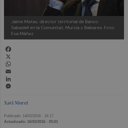
Jaime Matas, director territorial de Banco
Sabadell en la Comunitat, Murcia y Baleares. Foto:
Eva Máñez
Facebook
X
WhatsApp
Email
LinkedIn
Messenger
Xavi Moret
Publicado: 14/02/2016 ·
16:17
Actualizado: 16/02/2016 · 05:01