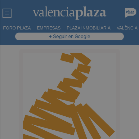
FORO PLAZA
EMPRESAS
PLAZA INMOBILIARIA
VALÈNCIA
+ Seguir en Google