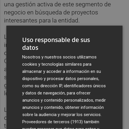
una gestión activa de este segmento de
negocio en búsqueda de proyectos
interesantes para la entidad.
La desaparición del veto coincide con el
Uso responsable de sus
incipiente despertar de la actividad
datos
constructora en algunos puntos de la
Nosotros y nuestros socios utilizamos
Comunitat, particularmente en la costa
cookies y tecnologías similares para
alicantina, donde la demanda extranjera de
almacenar y acceder a información en su
segundas residencias ha provocado que las
dispositivo y procesar datos personales,
grúas se vuelvan a poner en marcha en
como su dirección IP, identificadores únicos
localidades como Torrevieja o Santa Pola.
y datos de navegación, para ofrecer
anuncios y contenido personalizados, medir
anuncios y contenido, obtener información
La entidad ya ha cerrado una primera
sobre la audiencia y mejorar los servicios.
operación dentro de esta nueva etapa. Se
Proveedores de terceros (1913)
también
trata de una promoción de 120 viviendas de