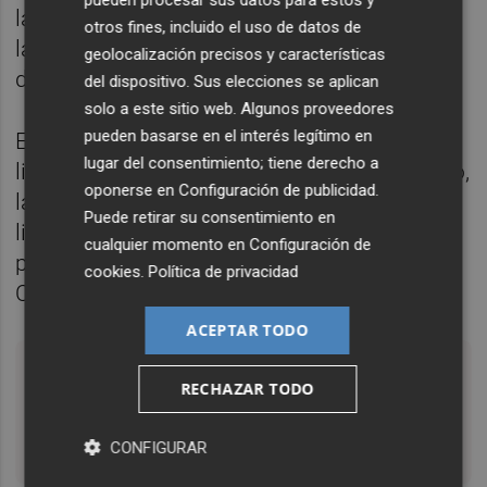
pueden procesar sus datos para estos y
la inmobiliaria Espacio (Grupo Villar Mir) en
otros fines, incluido el uso de datos de
la playa de San Juan de Alicante a la que
geolocalización precisos y características
destinará 20 millones de euros.
del dispositivo. Sus elecciones se aplican
solo a este sitio web. Algunos proveedores
pueden basarse en el interés legítimo en
En los cuatro años en los que ha tenido
lugar del consentimiento; tiene derecho a
limitada la financiación al sector inmobiliario,
oponerse en
Configuración de publicidad
.
la entidad ha centrado sus esfuerzos en
Puede retirar su consentimiento en
limpiar su balance de los activos
cualquier momento en
Configuración de
problemáticos que le aportó la compra de la
cookies
.
Política de privacidad
CAM.
ACEPTAR TODO
Sabadell no financiará la compra de suelos
RECHAZAR TODO
y exigirá un porcentaje mínimo de
preventas
CONFIGURAR