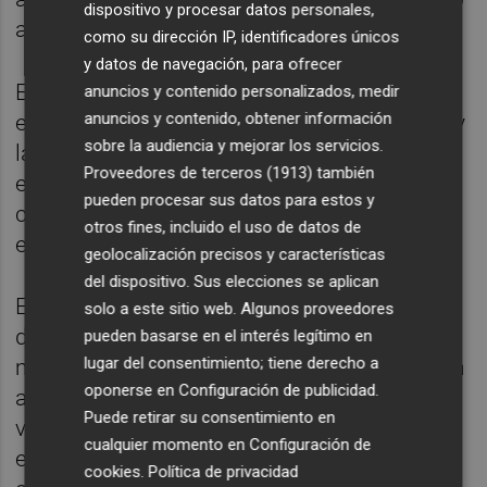
dispositivo y procesar datos personales,
actual de crisis por la guerra de Ucrania.
como su dirección IP, identificadores únicos
y datos de navegación, para ofrecer
En concreto, el plan de 73 medidas se
anuncios y contenido personalizados, medir
anuncios y contenido, obtener información
engloba en seis grandes bloques: El ahorro y
sobre la audiencia y mejorar los servicios.
la eficiencia, el impulso a la transición
Proveedores de terceros (1913)
también
ecológica, la protección de los
pueden procesar sus datos para estos y
consumidores, la fiscalidad, la autonomía
otros fines, incluido el uso de datos de
energética y la solidaridad con Europa.
geolocalización precisos y características
del dispositivo. Sus elecciones se aplican
Entre las principales medidas, de las que se
solo a este sitio web. Algunos proveedores
debe desarrollar en el mínimo plazo su
pueden basarse en el interés legítimo en
lugar del consentimiento; tiene derecho a
marco regulatorio para su aplicación, figuran
oponerse en
Configuración de publicidad
.
ampliar la protección de los consumidores
Puede retirar su consentimiento en
vulnerables -con una mayor cobertura para
cualquier momento en
Configuración de
el bono térmico y eléctrico y una mayor
cookies
.
Política de privacidad