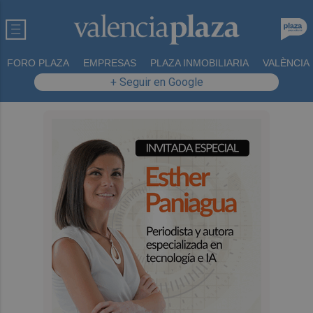
FORO PLAZA
EMPRESAS
PLAZA INMOBILIARIA
VALÈNCIA
+ Seguir en Google