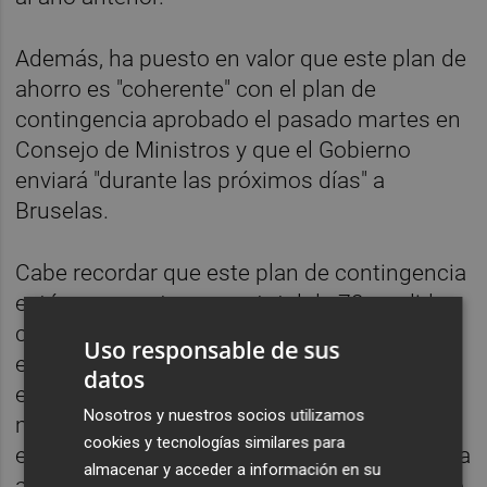
Además, ha puesto en valor que este plan de
ahorro es "coherente" con el plan de
contingencia aprobado el pasado martes en
Consejo de Ministros y que el Gobierno
enviará "durante las próximos días" a
Bruselas.
Cabe recordar que este plan de contingencia
está compuesto por un total de 73 medidas
con el objetivo alcanzar un ahorro adicional
Uso responsable de sus
en el consumo de gas natural en el país de
datos
entre un 5,1% y un 13,5% entre el pasado
Nosotros y nuestros socios utilizamos
mes de agosto y mayo de 2023, el período
cookies y tecnologías similares para
establecido por la Comisión Europea, de cara
almacenar y acceder a información en su
a afrontar este otoño/invierno en el contexto