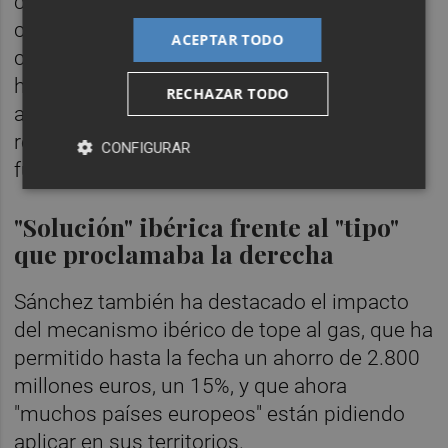
cantidad de población con protección-, así
como trabajar en una propuesta para las
ACEPTAR TODO
calderas comunitarias -unos 1,6 millones de
hogares que actualmente no se pueden
RECHAZAR TODO
acoger a la TUR del gas natural- de cara a
rebajar su factura este invierno, precisaron
CONFIGURAR
fuentes del Ministerio.
"Solución" ibérica frente al "tipo"
que proclamaba la derecha
Sánchez también ha destacado el impacto
del mecanismo ibérico de tope al gas, que ha
permitido hasta la fecha un ahorro de 2.800
millones euros, un 15%, y que ahora
"muchos países europeos" están pidiendo
aplicar en sus territorios.