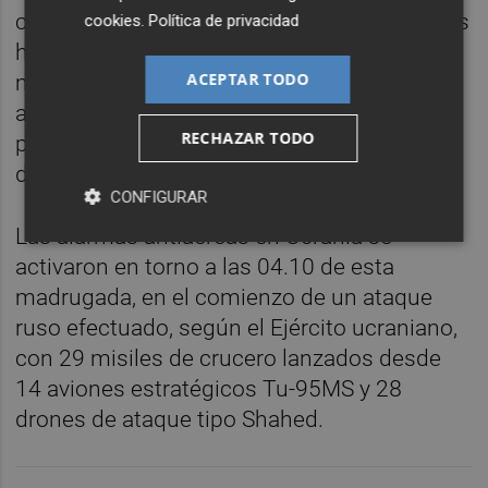
contra su territorio, una decena de los cuales
cookies
.
Política de privacidad
han ido dirigidos contra la capital, Kiev,
ACEPTAR TODO
mientras la vecina Polonia ha activado la
alerta aérea tras constatar que uno de los
RECHAZAR TODO
proyectiles atravesó su espacio aéreo
durante 39 segundos.
CONFIGURAR
Las alarmas antiaéreas en Ucrania se
activaron en torno a las 04.10 de esta
madrugada, en el comienzo de un ataque
ruso efectuado, según el Ejército ucraniano,
con 29 misiles de crucero lanzados desde
14 aviones estratégicos Tu-95MS y 28
drones de ataque tipo Shahed.