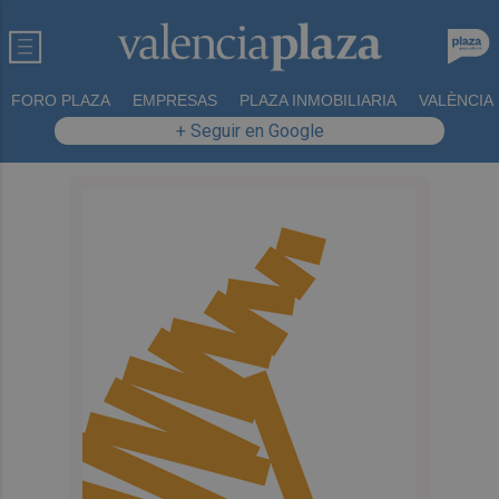
FORO PLAZA
EMPRESAS
PLAZA INMOBILIARIA
VALÈNCIA
+ Seguir en Google