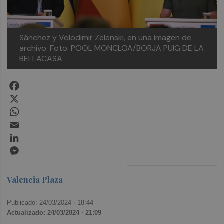
Sánchez y Volodimir Zelenski, en una imagen de
archivo. Foto: POOL MONCLOA/BORJA PUIG DE LA
BELLACASA
Facebook
X
WhatsApp
Email
LinkedIn
Messenger
Valencia Plaza
Publicado: 24/03/2024 ·
18:44
Actualizado: 24/03/2024 · 21:09