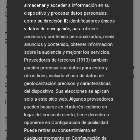
"Acabo de hablar con el presidente del
almacenar y acceder a información en su
dispositivo y procesar datos personales,
Gobierno español, Sánchez. Nos hemos
como su dirección IP, identificadores únicos
centrado en la defensa aérea para Ucrania,
y datos de navegación, para ofrecer
ya que necesitamos más unidades", ha
anuncios y contenido personalizados, medir
apuntado Zelenski.
anuncios y contenido, obtener información
sobre la audiencia y mejorar los servicios.
"También hemos tratado nuestra
Proveedores de terceros (1913)
también
cooperación con España a nivel bilateral y en
pueden procesar sus datos para estos y
las instituciones europeas. Estoy agradecido
otros fines, incluido el uso de datos de
geolocalización precisos y características
a España por su apoyo inquebrantable y
del dispositivo. Sus elecciones se aplican
nuestro fe común en que la vida debe
solo a este sitio web. Algunos proveedores
triunfar", ha remachado.
pueden basarse en el interés legítimo en
lugar del consentimiento; tiene derecho a
Precisamente este domingo las autoridades
oponerse en
Configuración de publicidad
.
ucranianas han denunciado que Rusia ha
Puede retirar su consentimiento en
lanzado de madrugada casi 30 misiles
cualquier momento en
Configuración de