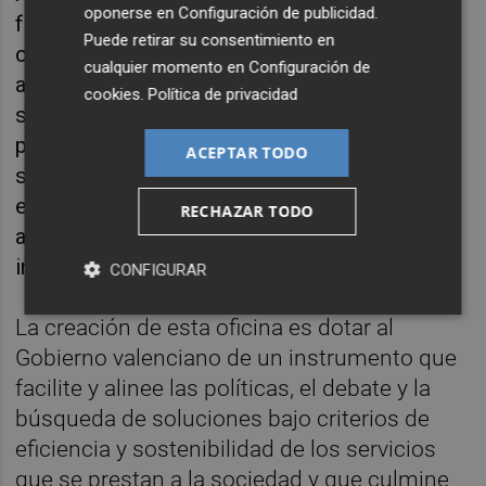
oponerse en
Configuración de publicidad
.
frente de la OCISS y hacer efectiva la acción
Puede retirar su consentimiento en
conjunta y alineamiento de las distintas
cualquier momento en
Configuración de
administraciones públicas, operadores de
cookies
.
Política de privacidad
servicios sociales y sanitarios, así como la
participación de la ciudadanía en la atención
ACEPTAR TODO
sociosanitaria de la población. Una tarea que
el Consell del Botànic ya tenía en el radar con
RECHAZAR TODO
avance como la historia sociosanitaria, una
iniciativa impulsada por Sanidad e Igualdad.
CONFIGURAR
La creación de esta oficina es dotar al
Gobierno valenciano de un instrumento que
facilite y alinee las políticas, el debate y la
búsqueda de soluciones bajo criterios de
eficiencia y sostenibilidad de los servicios
que se prestan a la sociedad y que culmine