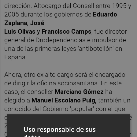
dirección. Altocargo del Consell entre 1995 y
2005 durante los gobiernos de
Eduardo
Zaplana
,
José
Luis
Olivas
y
Francisco
Camps
, fue director
general de Drodependencias e impulsor de
una de las primeras leyes 'antibotellón' en
España.
Ahora, otro ex alto cargo será el encargado
de dirigir la oficina sociosanitaria. En este
caso, el conseller
Marciano Gómez
ha
elegido a
Manuel Escolano Puig,
también un
conocido del Gobierno 'popular' con el que
compartió conselleria durante el mandato de
Zaplana. Como se apuntaba en el DOGV, la
Uso responsable de sus
OCISS dependerá directamente del conseller