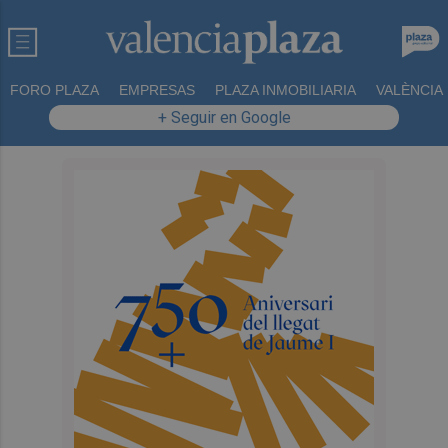
FORO PLAZA
EMPRESAS
PLAZA INMOBILIARIA
VALÈNCIA
+ Seguir en Google