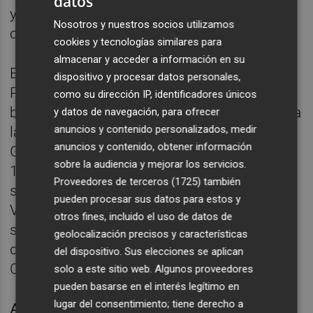
datos
y el responsable será un empleado público
Nosotros y nuestros socios utilizamos
con experiencia en el sector sociosanitario.
cookies y tecnologías similares para
almacenar y acceder a información en su
Escolano, fue director general para la
dispositivo y procesar datos personales,
Prestación Farmacéutica entre 1999 y 2001,
como su dirección IP, identificadores únicos
bajo el Gobierno de Zaplana. En 2022, pasó a
y datos de navegación, para ofrecer
anuncios y contenido personalizados, medir
la dirección general de Salud Pública con el
anuncios y contenido, obtener información
Gobierno de Olivas, cargo en el que estuvo
sobre la audiencia y mejorar los servicios.
12 años. Ya con el equipo de
Fabra fue
Proveedores de terceros (1725)
también
secretario autonómico de la Agencia
pueden procesar sus datos para estos y
Valenciana de la Salud y, finalmente, terminó
otros fines, incluido el uso de datos de
su última etapa en la secretaría autonómica
geolocalización precisos y características
de Autonomía y Dependencia Personal en la
del dispositivo. Sus elecciones se aplican
Conselleria de Bienestar Social.
solo a este sitio web. Algunos proveedores
pueden basarse en el interés legítimo en
lugar del consentimiento; tiene derecho a
Ahora, unirá las dos facetas para ponerse al