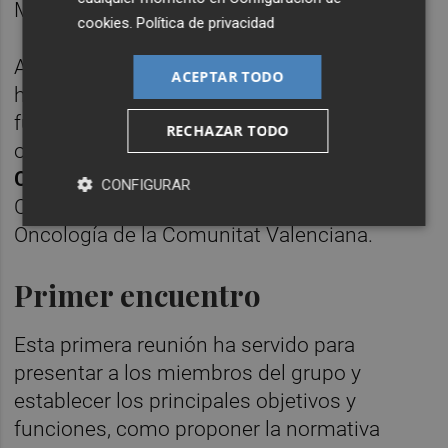
Megías.
cookies
.
Política de privacidad
Asimismo, este grupo va a buscar
ACEPTAR TODO
homogeneizar el diagnóstico molecular
fundamental en patologías
RECHAZAR TODO
oncohematológicas, ha manifestado
Carlos
Camps
, responsable de la Estrategia del
CONFIGURAR
Cáncer y de la Medicina de Precisión en
Oncología de la Comunitat Valenciana.
Primer encuentro
Esta primera reunión ha servido para
presentar a los miembros del grupo y
establecer los principales objetivos y
funciones, como proponer la normativa