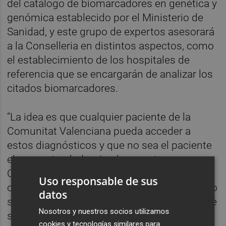
del catálogo de biomarcadores en genética y
genómica establecido por el Ministerio de
Sanidad, y este grupo de expertos asesorará
a la Conselleria en distintos aspectos, como
el establecimiento de los hospitales de
referencia que se encargarán de analizar los
citados biomarcadores.
“La idea es que cualquier paciente de la
Comunitat Valenciana pueda acceder a
estos diagnósticos y que no sea el paciente
el que se traslade, sino la muestra.
Queremos que la muestra que se le pida a
Uso responsable de sus
cada paciente para un biomarcador concreto
datos
sea remitida al centro de referencia en el que
Nosotros y nuestros socios utilizamos
se analizará”, ha señalado
Juan Eduardo
cookies y tecnologías similares para