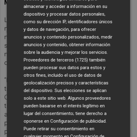
Megías
.
almacenar y acceder a información en su
dispositivo y procesar datos personales,
Los especialistas también analizarán qué
como su dirección IP, identificadores únicos
nuevos dispositivos tecnológicos son
y datos de navegación, para ofrecer
necesarios adquirir, en qué centros
anuncios y contenido personalizados, medir
anuncios y contenido, obtener información
sanitarios ubicarlos o establecer los
sobre la audiencia y mejorar los servicios.
mecanismos para que toda la información
Proveedores de terceros (1725)
también
que se genere sea accesible.
pueden procesar sus datos para estos y
otros fines, incluido el uso de datos de
“La intención es que cualquier médico que
geolocalización precisos y características
trate a un paciente en cualquier lugar de la
del dispositivo. Sus elecciones se aplican
Comunitat Valenciana pueda acceder en
solo a este sitio web. Algunos proveedores
tiempo real a esos datos genéticos, que se
pueden basarse en el interés legítimo en
lugar del consentimiento; tiene derecho a
almacenarán para que, ante otra patología o
oponerse en
Configuración de publicidad
.
potencial diagnóstico, sea posible que se
Puede retirar su consentimiento en
puedan volver a analizar”, ha detallado
cualquier momento en
Configuración de