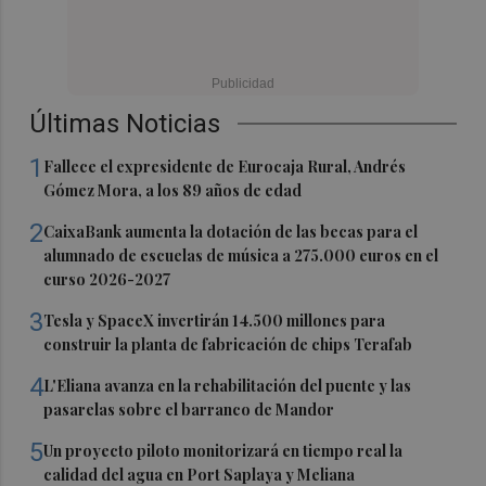
Últimas Noticias
1
Fallece el expresidente de Eurocaja Rural, Andrés
Gómez Mora, a los 89 años de edad
2
CaixaBank aumenta la dotación de las becas para el
alumnado de escuelas de música a 275.000 euros en el
curso 2026-2027
3
Tesla y SpaceX invertirán 14.500 millones para
construir la planta de fabricación de chips Terafab
4
L'Eliana avanza en la rehabilitación del puente y las
pasarelas sobre el barranco de Mandor
5
Un proyecto piloto monitorizará en tiempo real la
calidad del agua en Port Saplaya y Meliana