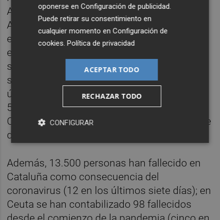
oponerse en
Configuración de publicidad
.
Andalucía (27 en la última semana); en
Puede retirar su consentimiento en
Aragón 3.357 (20 en los últimos siete días);
cualquier momento en
Configuración de
en Asturias 1.903 (12 en la última semana);
cookies
.
Política de privacidad
en Baleares 777 (ninguno en los últimos
siete días); en Canarias 685 (15 en una
ACEPTAR TODO
semana); en Cantabria 544 (dos en los
últimos siete días); en Castilla-La Mancha
RECHAZAR TODO
5.761 (ocho en la última semana); y en
Castilla y León 6.638 (15 en los últimos siete
CONFIGURAR
días).
Además, 13.500 personas han fallecido en
Cataluña como consecuencia del
coronavirus (12 en los últimos siete días); en
Ceuta se han contabilizado 98 fallecidos
desde el comienzo de la pandemia (cinco en