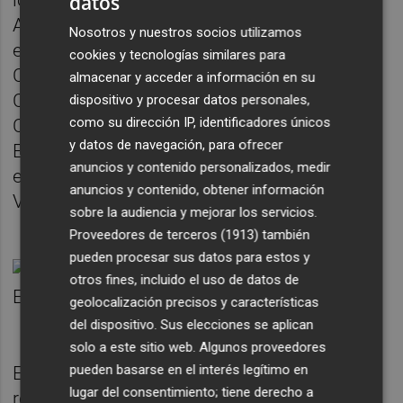
localizado en Madrid, si bien 107 en
datos
Andalucía, 124 en Aragón, 95 en Asturias, 21
Nosotros y nuestros socios utilizamos
en Baleares, 153 en Canarias, 40 en
cookies y tecnologías similares para
Cantabria, 22 en Castilla-La Mancha, 210 en
almacenar y acceder a información en su
Castilla y León, 122 en Cataluña, 31 en
dispositivo y procesar datos personales,
como su dirección IP, identificadores únicos
Ceuta, 73 en Comunidad Valenciana, 45 en
y datos de navegación, para ofrecer
Extremadura, 57 en Galicia, 26 en Melilla, 23
anuncios y contenido personalizados, medir
en Murcia, 175 en Navarra, 470 en País
anuncios y contenido, obtener información
Vasco y 37 en La Rioja.
sobre la audiencia y mejorar los servicios.
Proveedores de terceros (1913)
también
pueden procesar sus datos para estos y
otros fines, incluido el uso de datos de
geolocalización precisos y características
del dispositivo. Sus elecciones se aplican
solo a este sitio web. Algunos proveedores
pueden basarse en el interés legítimo en
En cuanto a las muertes, Sanidad ha
lugar del consentimiento; tiene derecho a
registrado ya 9.241 fallecimientos en