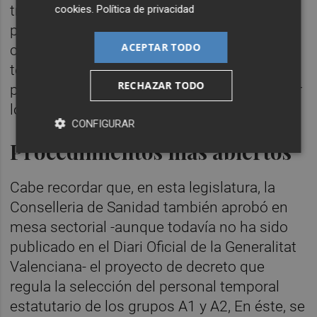
traslados específico, en el que podrá
cookies
.
Política de privacidad
participar el personal de la correspondiente
ACEPTAR TODO
categoría y, en su caso, especialidad, que
tenga, al menos, el grado II de carrera
RECHAZAR TODO
profesional y esté en condiciones de aportar
los méritos asociados a la plaza.
CONFIGURAR
Procedimientos más abiertos
Cabe recordar que, en esta legislatura, la
Conselleria de Sanidad también aprobó en
mesa sectorial -aunque todavía no ha sido
publicado en el Diari Oficial de la Generalitat
Valenciana- el proyecto de decreto que
regula la selección del personal temporal
estatutario de los grupos A1 y A2, En éste, se