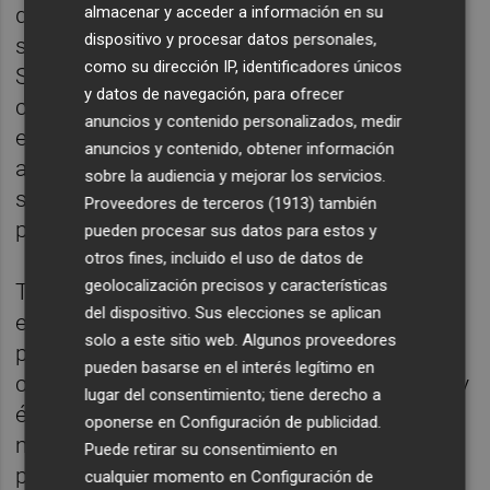
que se concurse en las instituciones
almacenar y acceder a información en su
dispositivo y procesar datos personales,
sanitarias públicas del Sistema Nacional de
como su dirección IP, identificadores únicos
Salud, así como personal funcionario de
y datos de navegación, para ofrecer
carrera o personal laboral fijo seleccionado
anuncios y contenido personalizados, medir
en procesos selectivos de las
anuncios y contenido, obtener información
administraciones públicas, que presten
sobre la audiencia y mejorar los servicios.
servicios en centros sanitarios de titularidad
Proveedores de terceros (1913)
también
pública.
pueden procesar sus datos para estos y
otros fines, incluido el uso de datos de
geolocalización precisos y características
También se ha incluido el dicho borrador el
del dispositivo. Sus elecciones se aplican
eliminar este requisito de grado II de la
solo a este sitio web. Algunos proveedores
provisión de plazas básicas con
pueden basarse en el interés legítimo en
características específicas. Si quedara libre y
lugar del consentimiento; tiene derecho a
éstas características específicas se
oponerse en
Configuración de publicidad
.
mantienen, actualmente se procede a su
Puede retirar su consentimiento en
provisión definitiva mediante concurso de
cualquier momento en
Configuración de