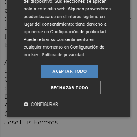
Ofelia Gimeno, y un técnico de Salud Pública,
del dispositivo. Sus elecciones se aplican
solo a este sitio web. Algunos proveedores
así como de la secretaria autonómica de
pueden basarse en el interés legítimo en
Cultura y Deporte, Raquel Tamarit, el director
lugar del consentimiento; tiene derecho a
general de Deporte, Jose Miquel Moya, y la
oponerse en
Configuración de publicidad
.
técnica jurídica Dirección General Deporte,
Puede retirar su consentimiento en
Begonya Ros.
cualquier momento en
Configuración de
cookies
.
Política de privacidad
A la reunión están convocados el presidente
de la Asociación de Federaciones
ACEPTAR TODO
CONFEDECOM, Salvador Fabregat; el
presidente de la Asociación de Gestores
RECHAZAR TODO
Deportivos Profesionales GEPACV, Miguel
CONFIGURAR
Ángel Nogueras, y el presidente del Colegio
Oficial de Licenciados en Educación Física,
José Luis Herreros.