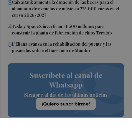
3
CaixaBank aumenta la dotación de las becas para el
alumnado de escuelas de música a 275.000 euros en el
curso 2026-2027
4
Tesla y SpaceX invertirán 14.500 millones para
construir la planta de fabricación de chips Terafab
5
L'Eliana avanza en la rehabilitación del puente y las
pasarelas sobre el barranco de Mandor
Suscríbete al canal de
Whatsapp
Siempre al día de las últimas noticias
¡Quiero suscribirme!