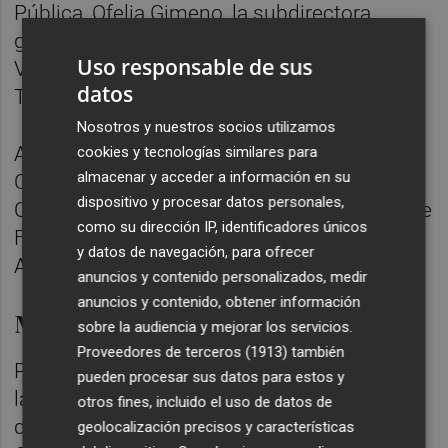
Pública, Ofelia Gimeno, la subdirectora
general de Epidemiología, Hermelinda
Uso responsable de sus
Vanaclocha, y el secretario autonómico de
datos
Turismo, Francesc Colomer.
Nosotros y nuestros socios utilizamos
A la reunión, están citado el presidente de la
cookies y tecnologías similares para
almacenar y acceder a información en su
CEV, Salvador Navarro, el presidente de
dispositivo y procesar datos personales,
COHOSTUR, Manuel Espinar, el presidente de
como su dirección IP, identificadores únicos
FOTUR, Víctor Pérez, y el presidente de
y datos de navegación, para ofrecer
ASHOCAS, Álvaro Amores.
anuncios y contenido personalizados, medir
anuncios y contenido, obtener información
Mesa del deporte
sobre la audiencia y mejorar los servicios.
Proveedores de terceros (1913)
también
Previamente, a las 12.00 horas se celebrará
pueden procesar sus datos para estos y
la Mesa Sanidad-Deportes con la asistencia
otros fines, incluido el uso de datos de
de la directora general de Salud Pública,
geolocalización precisos y características