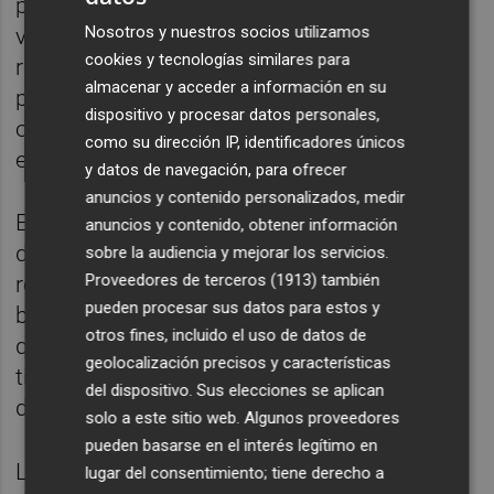
permiso que fomenta la conciliación de la
Nosotros y nuestros socios utilizamos
vida personal, familiar y laboral, tenga
cookies y tecnologías similares para
repercusiones muy diferentes según se
almacenar y acceder a información en su
presten servicios en una Administración u
dispositivo y procesar datos personales,
otra, dependiendo de la arbitrariedad de la
como su dirección IP, identificadores únicos
empleadora que se trate", han concluido.
y datos de navegación, para ofrecer
anuncios y contenido personalizados, medir
El Sindicato ha subrayado además que,
anuncios y contenido, obtener información
dentro del ámbito sanitario, y en lo que
sobre la audiencia y mejorar los servicios.
Proveedores de terceros (1913)
también
respecta a enfermeras y fisioterapeutas, las
pueden procesar sus datos para estos y
barreras a la conciliación son continuas, lo
otros fines, incluido el uso de datos de
que imposibilita la gestión adecuada del
geolocalización precisos y características
tiempo que los profesionales pueden
del dispositivo. Sus elecciones se aplican
dedicar a su vida familiar y personal.
solo a este sitio web. Algunos proveedores
pueden basarse en el interés legítimo en
Las enfermeras se encuentran "en la diana
lugar del consentimiento; tiene derecho a