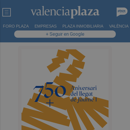
FORO PLAZA
EMPRESAS
PLAZA INMOBILIARIA
VALÈNCIA
+ Seguir en Google