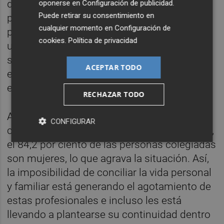
de profesiones con mayores dificultades"
oponerse en
Configuración de publicidad
.
Puede retirar su consentimiento en
para hacer posible la conciliación de su vida
cualquier momento en
Configuración de
profesional, personal y familiar. Se trata de
cookies
.
Política de privacidad
un "colectivo especialmente vulnerable" y
sobre el que recae el "doble peso" de la
ACEPTAR TODO
exigencia del puesto de trabajo y de su
entorno de cuidados familiares.
RECHAZAR TODO
A este respecto, han recordado que, en el
CONFIGURAR
caso de las enfermeras, según el INE (2022),
el 84,2 por ciento de las personas colegiadas
son mujeres, lo que agrava la situación. Así,
la imposibilidad de conciliar la vida personal
y familiar está generando el agotamiento de
estas profesionales e incluso les está
llevando a plantearse su continuidad dentro