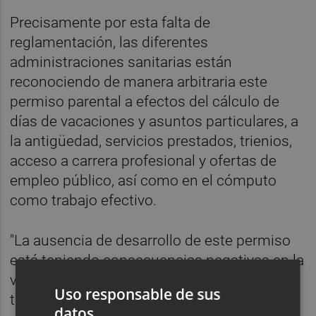
Precisamente por esta falta de
reglamentación, las diferentes
administraciones sanitarias están
reconociendo de manera arbitraria este
permiso parental a efectos del cálculo de
días de vacaciones y asuntos particulares, a
la antigüedad, servicios prestados, trienios,
acceso a carrera profesional y ofertas de
empleo público, así como en el cómputo
como trabajo efectivo.
"La ausencia de desarrollo de este permiso
está teniendo consecuencias negativas en la
vida profesional de las personas
Uso responsable de sus
trabajadoras y está ocasionando que un
datos