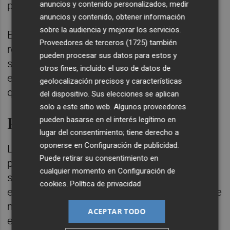
profesionales de Fisioterapia.
anuncios y contenido personalizados, medir
anuncios y contenido, obtener información
sobre la audiencia y mejorar los servicios.
En total, son 29.345 plazas pendientes de
Proveedores de terceros (1725)
también
resolución por parte de los servicios de
pueden procesar sus datos para estos y
salud, además de las de otras
otros fines, incluido el uso de datos de
especialidades, distintas a la de matrona,
geolocalización precisos y características
que no se han contabilizado.
del dispositivo. Sus elecciones se aplican
solo a este sitio web. Algunos proveedores
Precariedad e inestabilidad
pueden basarse en el interés legítimo en
lugar del consentimiento; tiene derecho a
oponerse en
Configuración de publicidad
.
La organización sindical subraya que el
Puede retirar su consentimiento en
problema de la temporalidad en el sistema
cualquier momento en
Configuración de
sanitario español "siempre ha afectado
cookies
.
Política de privacidad
especialmente a las enfermeras que, durante
muchos años y hasta la actualidad, han ido
ACEPTAR TODO
encadenando contratos de corta duración,