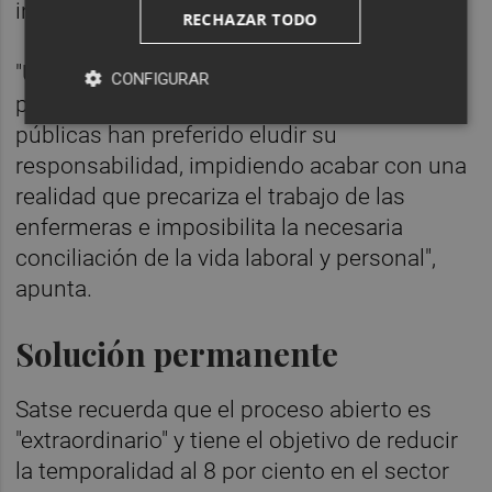
incluso de horas, días o pocas semanas".
RECHAZAR TODO
"Una de cada tres profesionales sufre este
CONFIGURAR
problema mientras las administraciones
públicas han preferido eludir su
responsabilidad, impidiendo acabar con una
realidad que precariza el trabajo de las
enfermeras e imposibilita la necesaria
conciliación de la vida laboral y personal",
apunta.
Solución permanente
Satse recuerda que el proceso abierto es
"extraordinario" y tiene el objetivo de reducir
la temporalidad al 8 por ciento en el sector