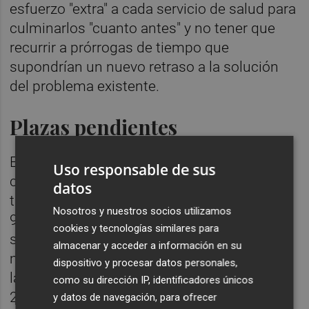
esfuerzo "extra" a cada servicio de salud para
culminarlos "cuanto antes" y no tener que
recurrir a prórrogas de tiempo que
supondrían un nuevo retraso a la solución
del problema existente.
Plazas pendientes
En el caso de las enfermeras, las CCAA han
Uso responsable de sus
convocado un total de 18.168 plazas, a
datos
través del concurso de méritos, y otras
Nosotros y nuestros socios utilizamos
9.350, a través del concurso/oposición. Por
cookies y tecnologías similares para
su parte, son 596 plazas, vía concurso de
almacenar y acceder a información en su
méritos y 269, vía concurso-oposición, para
dispositivo y procesar datos personales,
las matronas, y 678 (concurso de méritos) y
como su dirección IP, identificadores únicos
284 (concurso-oposición) para los
y datos de navegación, para ofrecer