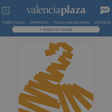
FORO PLAZA
EMPRESAS
PLAZA INMOBILIARIA
VALÈNCIA
+ Seguir en Google