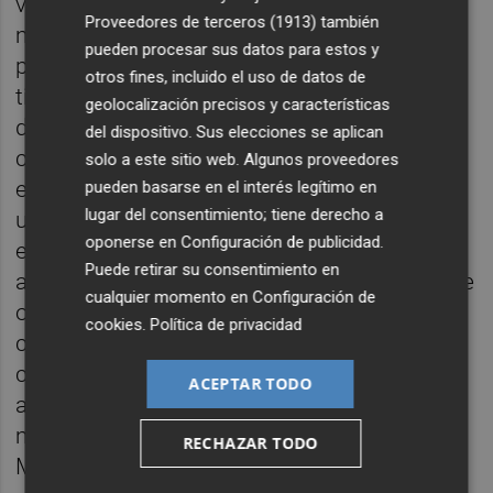
viviendas cada vez se tienen que adaptar
Proveedores de terceros (1913)
también
mejor a cada fase del ciclo de vida de las
pueden procesar sus datos para estos y
personas que viven en ella. Una vivienda
otros fines, incluido el uso de datos de
tiene que responder a muchas situaciones
geolocalización precisos y características
durante su ciclo de una vida. Hablaría del
del dispositivo. Sus elecciones se aplican
concepto ‘Estuches y cajas’. Entendiendo
solo a este sitio web. Algunos proveedores
estuche como una forma que se adecua a
pueden basarse en el interés legítimo en
lugar del consentimiento; tiene derecho a
un objeto, y que inequívocamente contiene
oponerse en
Configuración de publicidad
.
ese objeto (unas gafas, un boli, etc), y que,
Puede retirar su consentimiento en
aplicado a edificios, sería una única forma de
cualquier momento en
Configuración de
ocupación. Sin embargo, una caja puede
cookies
.
Política de privacidad
contener infinidad de objetos, es un
contenedor flexible, con capacidad de
ACEPTAR TODO
adaptarse al paso del tiempo, y por tanto es
más durable, más sostenible”, afirmó Laura
RECHAZAR TODO
Moreno.