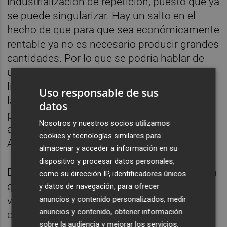
industrialización de repetición, puesto que ya
se puede singularizar. Hay un salto en el
hecho de que para que sea económicamente
rentable ya no es necesario producir grandes
cantidades. Por lo que se podría hablar de
una nueva artesanía. Y esto va totalmente
ligado a la sostenibilidad. Es importante que
Uso responsable de sus
las viviendas se puedan ir adaptando para
datos
poder ser funcionales durante muchos más
Nosotros y nuestros socios utilizamos
años (que es lo sostenible)”, aseguró Marivi
cookies y tecnologías similares para
Aras.
almacenar y acceder a información en su
dispositivo y procesar datos personales,
De hecho, los nuevos estilos de vida influyen
como su dirección IP, identificadores únicos
en la arquitectura. “Sin duda, estamos
y datos de navegación, para ofrecer
anuncios y contenido personalizados, medir
viviendo una revolución de estilos de vida y
anuncios y contenido, obtener información
ciclos de vida; es por ello por lo que las
sobre la audiencia y mejorar los servicios.