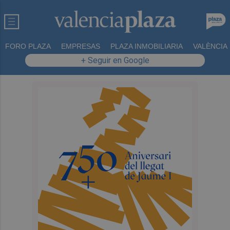
FORO PLAZA
EMPRESAS
PLAZA INMOBILIARIA
VALÈNCIA
+ Seguir en Google