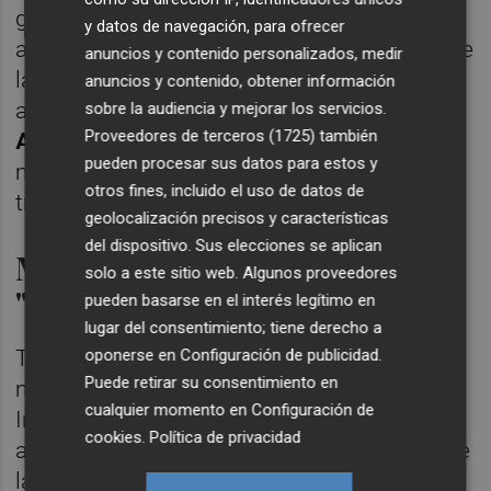
generados este verano y que se han
y datos de navegación, para ofrecer
acumulado en la mayor parte del territorio de
anuncios y contenido personalizados, medir
la Comunitat Valenciana. Asimismo, se
anuncios y contenido, obtener información
aprobó que el actual director,
Josep Antoni
sobre la audiencia y mejorar los servicios.
Proveedores de terceros (1725)
también
Albert Quilis
, se mantenga en el cargo de
pueden procesar sus datos para estos y
manera transitoria mientras se culmina el
otros fines, incluido el uso de datos de
traspaso de poderes.
geolocalización precisos y características
del dispositivo. Sus elecciones se aplican
Montes apela a la
solo a este sitio web. Algunos proveedores
"responsabilidad"
pueden basarse en el interés legítimo en
lugar del consentimiento; tiene derecho a
oponerse en
Configuración de publicidad
.
Tras la decisión de los sindicatos de
Puede retirar su consentimiento en
mantener la huelga, la consellera de
cualquier momento en
Configuración de
Industria y presidenta del consejo de
cookies
.
Política de privacidad
administración de la Sociedad Valenciana de
las ITV SA (Sitval),
Nuria Montes
, ha apelado