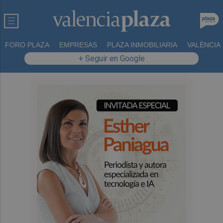
FORO PLAZA
EMPRESAS
PLAZA INMOBILIARIA
VALÈNCIA
+ Seguir en Google