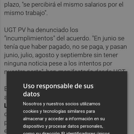
plazo, "se percibirá el mismo salarios por el
mismo trabajo".
UGT PV ha denunciado los
"incumplimientos" del acuerdo. "En junio se
tenía que haber pagado, no se paga, y pasan
junio, julio, agosto y septiembre sin tener
ninguna noticia pese a los intentos por
nuestra parte", han manifestado desde UGT.
Uso responsable de sus
En ese contexto, este martes el consejo de
datos
administración de Sitval nombró a
Javier
Nosotros y nuestros socios utilizamos
López Mora
director general de la entidad
cookies y tecnologías similares para
con el objetivo de conseguir que la empresa
almacenar y acceder a información en su
pública alcance "un punto óptimo de
dispositivo y procesar datos personales,
eficiencia operativa" tras los problemas
como su dirección IP, identificadores únicos