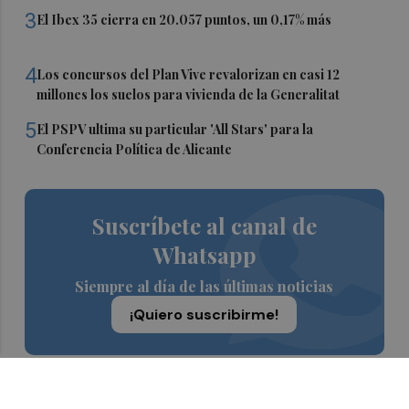
3
El Ibex 35 cierra en 20.057 puntos, un 0,17% más
4
Los concursos del Plan Vive revalorizan en casi 12
millones los suelos para vivienda de la Generalitat
5
El PSPV ultima su particular 'All Stars' para la
Conferencia Política de Alicante
Suscríbete al canal de
Whatsapp
Siempre al día de las últimas noticias
¡Quiero suscribirme!