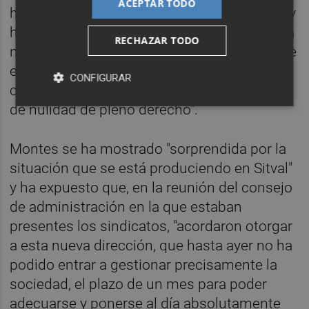
ACEPTAR TODO
hoy a la "responsabilidad" de los sindicatos y
ha solicitado un plazo de un mes para que la
RECHAZAR TODO
nueva dirección de la empresa pública revise
el acuerdo laboral que se alcanzó en mayo
CONFIGURAR
con los sindicatos, ya que "puede adolecer
de nulidad de pleno derecho".
Montes se ha mostrado "sorprendida por la
situación que se está produciendo en Sitval"
y ha expuesto que, en la reunión del consejo
de administración en la que estaban
presentes los sindicatos, "acordaron otorgar
a esta nueva dirección, que hasta ayer no ha
podido entrar a gestionar precisamente la
sociedad, el plazo de un mes para poder
adecuarse y ponerse al día absolutamente