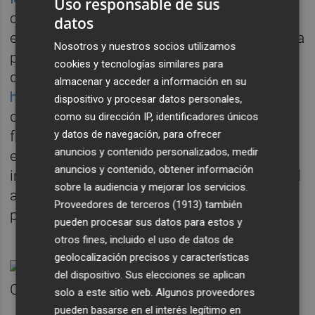
Uso responsable de sus
cuestiones, tal y como se ha ido informando
datos
estas semanas, el nuevo ejecutivo se plantea
Nosotros y nuestros socios utilizamos
por ejemplo eliminar la Escuela Valenciana
cookies y tecnologías similares para
de Administración Pública (EVAP),
algo que
almacenar y acceder a información en su
ha generado malestar en sindicatos
, desde
dispositivo y procesar datos personales,
donde además recuerdan que la entidad no
como su dirección IP, identificadores únicos
y datos de navegación, para ofrecer
forma parte del sector público. Más allá de
anuncios y contenido personalizados, medir
esta cuestión, resulta indudable la
anuncios y contenido, obtener información
importancia de que el PP acierte con el perfil
sobre la audiencia y mejorar los servicios.
adecuado para pilotar la reestructuración
Proveedores de terceros (1913)
también
prometida en este ámbito.
pueden procesar sus datos para estos y
otros fines, incluido el uso de datos de
geolocalización precisos y características
del dispositivo. Sus elecciones se aplican
solo a este sitio web. Algunos proveedores
pueden basarse en el interés legítimo en