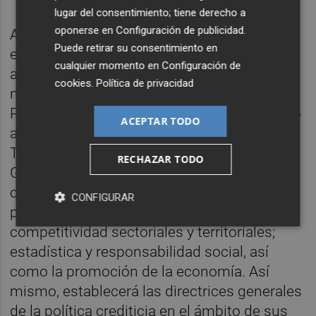
lugar del consentimiento; tiene derecho a
oponerse en
Configuración de publicidad
.
Ahora bien, no es el único hueco pendiente
Puede retirar su consentimiento en
en esta cartera. La única secretaría
cualquier momento en
Configuración de
autonómica pendiente de designar por el
cookies
.
Política de privacidad
nuevo Consell es la de Administración
Pública, también sensible en todo lo referido
ACEPTAR TODO
al personal dependiente de la Generalitat.
También se encuentra vacante la Dirección
RECHAZAR TODO
General de Economía, con competencias
como: "la planificación y seguimiento de las
CONFIGURAR
políticas económicas generales y de
competitividad sectoriales y territoriales;
estadística y responsabilidad social, así
como la promoción de la economía. Así
mismo, establecerá las directrices generales
de la política crediticia en el ámbito de sus