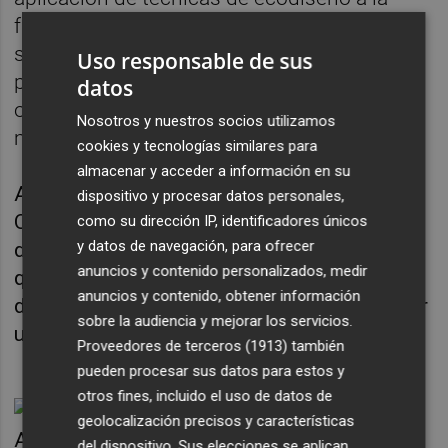
fabricación de productos textiles altamente
sostenibles, y para encontrar nuevos
Uso responsable de sus
procesos de reutilización de residuos y
datos
obtener posibles vías de aplicación a estos
Nosotros y nuestros socios utilizamos
materiales.
cookies y tecnologías similares para
almacenar y acceder a información en su
Además, el 26 de noviembre se celebrará en
dispositivo y procesar datos personales,
Ontinyent una jornada dirigida a la promoción
como su dirección IP, identificadores únicos
y datos de navegación, para ofrecer
del sector textil entre los jóvenes, mientras
anuncios y contenido personalizados, medir
que se quiere intensificar la transformación
anuncios y contenido, obtener información
digital de los procesos industriales para tener
sobre la audiencia y mejorar los servicios.
unas industrias bien conectadas.
Proveedores de terceros (1913)
también
pueden procesar sus datos para estos y
otros fines, incluido el uso de datos de
geolocalización precisos y características
del dispositivo. Sus elecciones se aplican