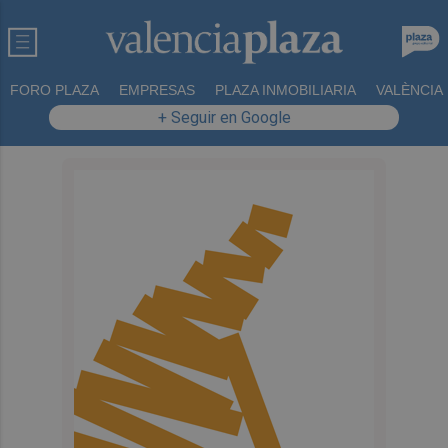
FORO PLAZA
EMPRESAS
PLAZA INMOBILIARIA
VALÈNCIA
+ Seguir en Google