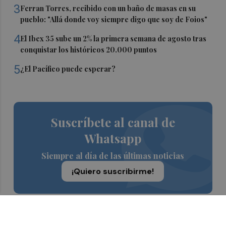
3
Ferran Torres, recibido con un baño de masas en su
pueblo: "Allá donde voy siempre digo que soy de Foios"
4
El Ibex 35 sube un 2% la primera semana de agosto tras
conquistar los históricos 20.000 puntos
5
¿El Pacífico puede esperar?
Suscríbete al canal de
Whatsapp
Siempre al día de las últimas noticias
¡Quiero suscribirme!