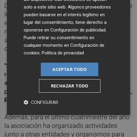
Dotar a estas empresas de herramientas que
solo a este sitio web. Algunos proveedores
les permitan diagnosticar su eficiencia
pueden basarse en el interés legítimo en
energética y detectar oportunidades de
lugar del consentimiento; tiene derecho a
oponerse en
Configuración de publicidad
.
mejora son otras medidas, así como
Puede retirar su consentimiento en
auditorías sociales o un estudio de mercado
cualquier momento en
Configuración de
de tapicería y decoración en Marruecos.
cookies
.
Política de privacidad
"Se trata de proyectos que invitan a la
ACEPTAR TODO
reflexión y marcan las líneas a trabajar para
afrontar nuevos desafíos", ha señalado el
RECHAZAR TODO
presidente del Área de Innovación de ATEVAL,
Rafael Lurbe
.
CONFIGURAR
Además, para el último cuatrimestre del año
la asociación ha organizado actividades
junto a otras entidades y organismos para