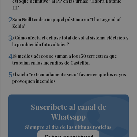
estoque definitivo" al PP en las urnas: "Habrá Botànic
III"
2
Sam Neill tendrá un papel póstumo en 'The Legend of
Zelda'
3
¿Cómo afecta el eclipse total de sol al sistema eléctrico y
la producción fotovoltaica?
4
18 medios aéreos se suman a los 150 terrestres que
trabajan en los incendios de Castellón
5
El suelo "extremadamente seco" favorece que los rayos
provoquen incendios
Suscríbete al canal de
Whatsapp
Siempre al día de las últimas noticias
¡Quiero suscribirme!