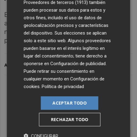
Proveedores de terceros (1913)
también
pueden procesar sus datos para estos y
En el mercado de divisas, el euro se ha
otros fines, incluido el uso de datos de
apreciado frente al dólar y ha recuperado de
geolocalización precisos y características
nuevo la cota de los 1,06 dólares, que había
del dispositivo. Sus elecciones se aplican
perdido al cierre de la sesión del jueves.
solo a este sitio web. Algunos proveedores
pueden basarse en el interés legítimo en
lugar del consentimiento; tiene derecho a
oponerse en
Configuración de publicidad
.
ARCHIVADO EN
BOLSA SEMANA
IBEX SEMANA
Puede retirar su consentimiento en
cualquier momento en
Configuración de
cookies
.
Política de privacidad
ACEPTAR TODO
RECHAZAR TODO
CONFIGURAR