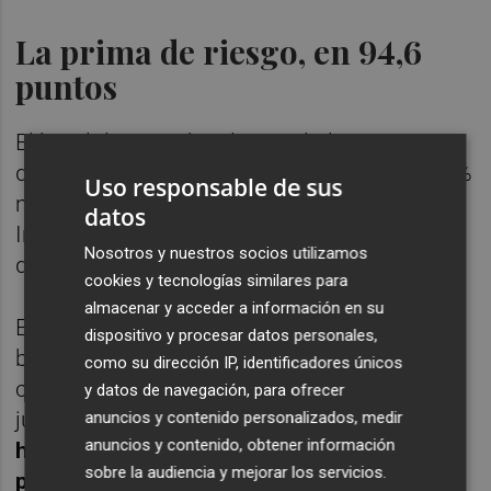
La prima de riesgo, en 94,6
puntos
El barril de Brent ha alcanzado los 85,47
dólares este viernes, lo que supone un 0,86%
Uso responsable de sus
más, mientras que el West Texas
datos
Intermediate ha observado una apreciación
Nosotros y nuestros socios utilizamos
del 1,38%, hasta los 79,23 dólares.
cookies y tecnologías similares para
almacenar y acceder a información en su
En el mercado de deuda, el rendimiento del
dispositivo y procesar datos personales,
bono español con vencimiento a 10 años ha
como su dirección IP, identificadores únicos
caído hasta el 3,661%, desde el 3,719% del
y datos de navegación, para ofrecer
jueves. De esta forma,
la prima de riesgo se
anuncios y contenido personalizados, medir
anuncios y contenido, obtener información
ha contraído en 2,2 puntos, hasta los 94,6
sobre la audiencia y mejorar los servicios.
puntos básicos.