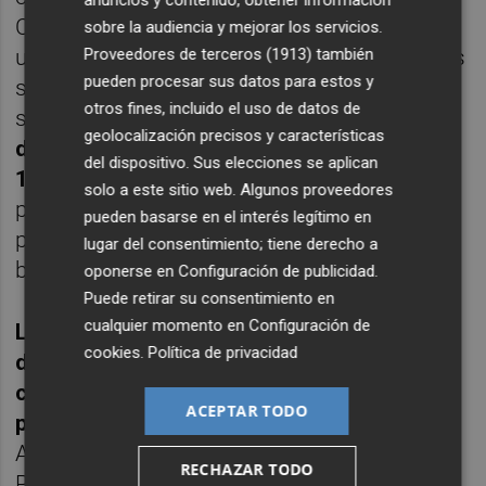
anuncios y contenido, obtener información
Continente, se situaba en 82,86 dólares, con
sobre la audiencia y mejorar los servicios.
un ascenso del 0,77%, mientras que el Texas
Proveedores de terceros (1913)
también
pueden procesar sus datos para estos y
se situaba en los 76,07 dólares, con una
otros fines, incluido el uso de datos de
subida del 0,92%. Por último,
la cotización
geolocalización precisos y características
del euro frente al dólar se colocaba en
del dispositivo. Sus elecciones se aplican
1,0545 'billetes verdes'
, mientras que la
solo a este sitio web. Algunos proveedores
prima de riesgo española se situaba en 97
pueden basarse en el interés legítimo en
puntos básicos, con el interés exigido al
lugar del consentimiento; tiene derecho a
bono a diez años en el 3,492%.
oponerse en
Configuración de publicidad
.
Puede retirar su consentimiento en
cualquier momento en
Configuración de
La próxima semana seguirá marcada por la
cookies
.
Política de privacidad
discusión sobre la postura de los bancos
centrales a medida que se acercan las
ACEPTAR TODO
próximas reuniones del mes de marzo
.
Además, se conocerán los datos de
RECHAZAR TODO
Producción Industrial en China, el dato de