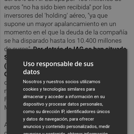
euros "no ha sido bien recibida" por los
inversores del 'holding' aéreo, "ya que
supone un mayor apalancamiento en un
momento en el que la deuda de la compañía
se ha disparado hasta los 10.400 millones
de euros".
Por detrás de IAG se han situado
Solaria (-2,61%), Rovi (-2,41%), Grifols
Uso responsable de sus
(-2,29%), Fluidra (-1,77%), Indra (-1,51%),
datos
Colonial (-1,48%) y Merlin (-1,26%).
El resto
de bolsas europeas también han cerrado en
Nosotros y nuestros socios utilizamos
cookies y tecnologías similares para
negativo, con una caída del 1,81% en
almacenar y acceder a información en su
Fráncfort, del 1,78% en París, del 1,07% en
dispositivo y procesar datos personales,
Milán y del 0,37% en Londres.
como su dirección IP, identificadores únicos
y datos de navegación, para ofrecer
Asimismo, el precio del barril de petróleo de
anuncios y contenido personalizados, medir
calidad Brent, referencia para el Viejo