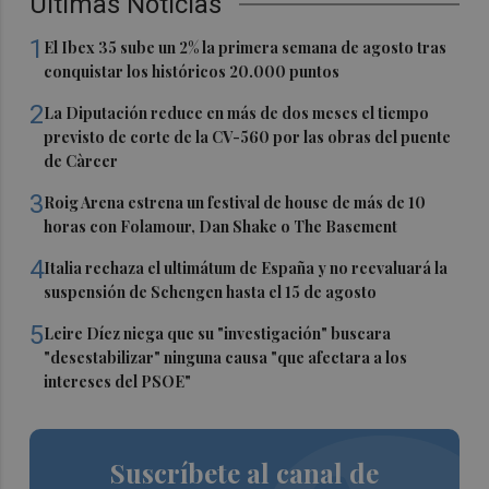
Últimas Noticias
1
El Ibex 35 sube un 2% la primera semana de agosto tras
conquistar los históricos 20.000 puntos
2
La Diputación reduce en más de dos meses el tiempo
previsto de corte de la CV-560 por las obras del puente
de Càrcer
3
Roig Arena estrena un festival de house de más de 10
horas con Folamour, Dan Shake o The Basement
4
Italia rechaza el ultimátum de España y no reevaluará la
suspensión de Schengen hasta el 15 de agosto
5
Leire Díez niega que su "investigación" buscara
"desestabilizar" ninguna causa "que afectara a los
intereses del PSOE"
Suscríbete al canal de