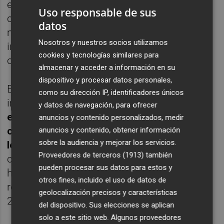
en el Congreso, pero la tramitación podría
Uso responsable de sus
complicarse en el Senado, donde el PP tiene
datos
mayoría absoluta y ya ha mostrado su
Nosotros y nuestros socios utilizamos
intención de usarla para vetar los nuevos
cookies y tecnologías similares para
objetivos.
almacenar y acceder a información en su
dispositivo y procesar datos personales,
Este rechazo constituye un escollo
como su dirección IP, identificadores únicos
importante, ya que
la Ley de Estabilidad
y datos de navegación, para ofrecer
exige la aprobación de la senda en ambas
anuncios y contenido personalizados, medir
cámaras sin que el Congreso pueda
anuncios y contenido, obtener información
sobre la audiencia y mejorar los servicios.
levantar el veto del Senado
, como ocurre
Proveedores de terceros (1913)
también
con las demás leyes. Y en este momento no
pueden procesar sus datos para estos y
hay ningún objetivo aprobado porque las
otros fines, incluido el uso de datos de
reglas fiscales llevan suspendidas desde
geolocalización precisos y características
2020.
del dispositivo. Sus elecciones se aplican
solo a este sitio web. Algunos proveedores