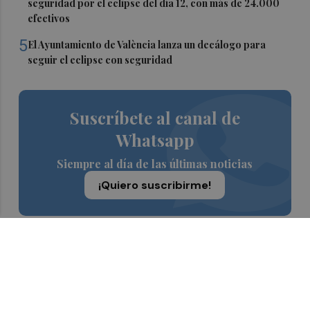
seguridad por el eclipse del día 12, con más de 24.000
efectivos
5
El Ayuntamiento de València lanza un decálogo para
seguir el eclipse con seguridad
Suscríbete al canal de
Whatsapp
Siempre al día de las últimas noticias
¡Quiero suscribirme!