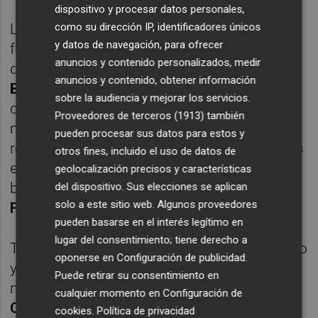
dispositivo y procesar datos personales,
como su dirección IP, identificadores únicos
La pasada temporada el Valencia Basket
y datos de navegación, para ofrecer
femenino ganó la Eurocup y alcanzó la final
anuncios y contenido personalizados, medir
de la Liga y la Copa, pero
Rubén
anuncios y contenido, obtener información
Burgos
sigue quitándose el mérito. Se
sobre la audiencia y mejorar los servicios.
considera un empleado delclub, y que
Proveedores de terceros (1913)
también
mañana aceptaría dirigir al cadete sin
pueden procesar sus datos para estos y
rechistar. Fue un gregario como jugador y es
otros fines, incluido el uso de datos de
el entrenador con menos ínfulas del
geolocalización precisos y características
baloncesto español según nos cuenta
del dispositivo. Sus elecciones se aplican
solo a este sitio web. Algunos proveedores
Fernando Miñana
.
pueden basarse en el interés legítimo en
lugar del consentimiento; tiene derecho a
Todos tenemos dos patrias, la de nacimiento
oponerse en
Configuración de publicidad
.
y la de adopción, pero él tiene otra: la
Puede retirar su consentimiento en
música. Nacido en València,
José Luis
cualquier momento en
Configuración de
Castillo
es una de las referencias de la
cookies
.
Política de privacidad