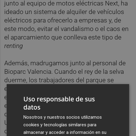
junto al equipo de motos eléctricas Next, ha
ideado un sistema de alquiler de vehículos
eléctricos para ofrecerlo a empresas y, de
este modo, evitar el vandalismo o el caos en
el aparcamiento que conlleva este tipo de
renting
Además, madrugamos junto al personal de
Bioparc Valencia. Cuando el rey de la selva
duerme, los trabajadores del parque se
esmeran por recoger toneladas de
excrementos, acondicionar los recintos
Uso responsable de sus
exteriores y elaborar los más de cien menús
datos
diferentes que preparan para los animales.
Nosotros y nuestros socios utilizamos
Un ciclo de la vida que se repite todos los
cookies y tecnologías similares para
días, y que nos cuenta
Olga Briasco
.
almacenar y acceder a información en su