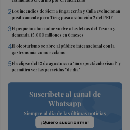
estimulado el cariño por el valenciano"
2
Los incendios de Sierra Engarcerán y Culla evolucionan
positivamente pero Tírig pasa a situación 2 del PEIF
3
El pequeño ahorrador vuelve a las letras del Tesoro y
demanda 15.000 millones en 6 meses
4
El oleoturismo se abre al público internacional con la
gastronomía como reclamo
5
El eclipse del 12 de agosto será "un espectáculo visual" y
permitirá ver las perseidas "de día"
Suscríbete al canal de
Whatsapp
Siempre al día de las últimas noticias
¡Quiero suscribirme!