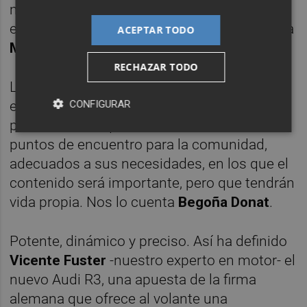
música clásica a nivel internacional desde
ese México que adora. Nuestra colaboradora
ACEPTAR TODO
Margarita Morales
ha hablado con él.
RECHAZAR TODO
Las bibliotecas del futuro ya no serán
CONFIGURAR
estanterías con libros y cómics y largos
pasillos en los que reina el silencio. Serán
puntos de encuentro para la comunidad,
adecuados a sus necesidades, en los que el
contenido será importante, pero que tendrán
vida propia. Nos lo cuenta
Begoña Donat
.
Potente, dinámico y preciso. Así ha definido
Vicente Fuster
-nuestro experto en motor- el
nuevo Audi R3, una apuesta de la firma
alemana que ofrece al volante una