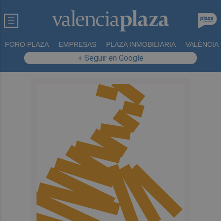
FORO PLAZA
EMPRESAS
PLAZA INMOBILIARIA
VALÈNCIA
+ Seguir en Google