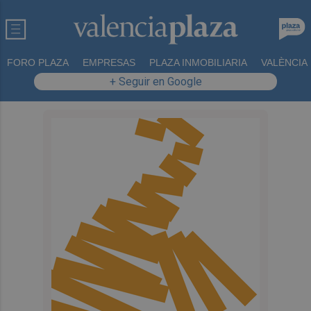
FORO PLAZA
EMPRESAS
PLAZA INMOBILIARIA
VALÈNCIA
+ Seguir en Google