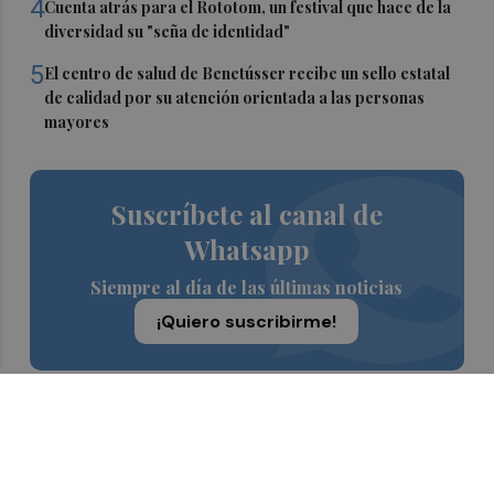
4
Cuenta atrás para el Rototom, un festival que hace de la
diversidad su "seña de identidad"
5
El centro de salud de Benetússer recibe un sello estatal
de calidad por su atención orientada a las personas
mayores
Suscríbete al canal de
Whatsapp
Siempre al día de las últimas noticias
¡Quiero suscribirme!