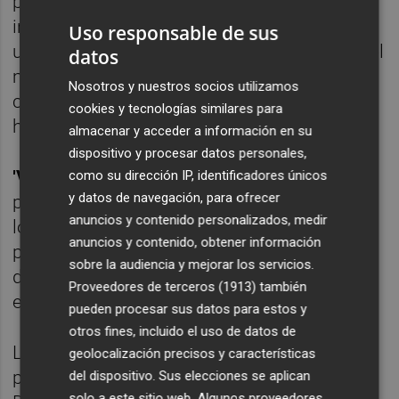
provincial, pero también nacional e
internacional, con el objetivo de conseguir
Uso responsable de sus
un modelo sólido que, además de respetar el
datos
medio ambiente y nutrir la demanda local,
Nosotros y nuestros socios utilizamos
con el tiempo sea capaz de autofinanciarse",
cookies y tecnologías similares para
ha concretado.
almacenar y acceder a información en su
dispositivo y procesar datos personales,
'Valencia Biovaloriza'
cuenta con un
como su dirección IP, identificadores únicos
y datos de navegación, para ofrecer
presupuesto global de
1.995.000 euros
, de
anuncios y contenido personalizados, medir
los cuales la Diputación, como socio
anuncios y contenido, obtener información
principal, gestionará cerca de 1,4 millones,
sobre la audiencia y mejorar los servicios.
distribuyéndose el resto entre las demás
Proveedores de terceros (1913)
también
entidades participantes.
pueden procesar sus datos para estos y
otros fines, incluido el uso de datos de
La Fundación Biodiversidad del Ministerio
geolocalización precisos y características
para la Transición Ecológica y el Reto
del dispositivo. Sus elecciones se aplican
solo a este sitio web. Algunos proveedores