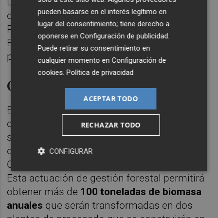
Demográfico (MITECO) en el marco del Plan
pueden basarse en el interés legítimo en
de Recuperación, Transformación y
lugar del consentimiento; tiene derecho a
Resiliencia (PRTR), financiado por la Unión
oponerse en
Configuración de publicidad
.
Europea - NextGenerationEU, financia el 95
Puede retirar su consentimiento en
por ciento de este proyecto.
cualquier momento en
Configuración de
cookies
.
Política de privacidad
Ocho tipos de acciones
ACEPTAR TODO
En el marco de este proyecto, la Diputación
desarrollará un plan para la gestión
RECHAZAR TODO
sostenible de 200 hectáreas forestales
distribuidas por las mancomunidades del
CONFIGURAR
Camp de Turia y del Interior Tierra del Vino.
Esta actuación de gestión forestal permitirá
obtener más de
100 toneladas de biomasa
anuales
que serán transformadas en dos