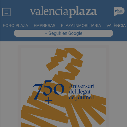
FORO PLAZA
EMPRESAS
PLAZA INMOBILIARIA
VALÈNCIA
+ Seguir en Google