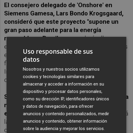
El consejero delegado de 'Onshore' en
Siemens Gamesa, Lars Bondo Krogsgaard,
consideró que este proyecto "supone un
gran paso adelante para la energía
renovable en Brasil
, que ayudará a llevar
energía limpia a miles de personas. Estamos
Uso responsable de sus
encantados de colaborar con un socio
datos
financiero tan fuerte como Patria
Nosotros y nuestros socios utilizamos
Investimentos, una alianza que esperamos
cookies y tecnologías similares para
construir en los próximos años", añadió.
almacenar y acceder a información en su
dispositivo y procesar datos personales,
Siemens Gamesa producirá localmente esta
como su dirección IP, identificadores únicos
nueva turbina en su planta de Camaçari, en
y datos de navegación, para ofrecer
el estado de Bahía
, lo que a su vez impulsará
anuncios y contenido personalizados, medir
la economía local y aumentará la
anuncios y contenido, obtener información
sobre la audiencia y mejorar los servicios.
competitividad de la plataforma Siemens