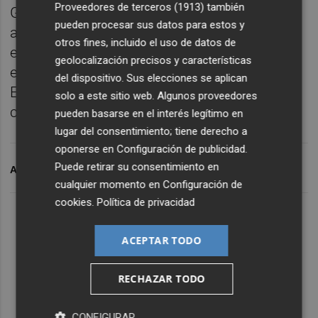
Proveedores de terceros (1913)
también
Gamesa 5.X. El pedido también incluye un
pueden procesar sus datos para estos y
acuerdo de servicio y mantenimiento. Brasil
otros fines, incluido el uso de datos de
es el séptimo mercado mundial de energía
geolocalización precisos y características
eólica, según el Consejo Mundial de Energía
del dispositivo. Sus elecciones se aplican
Eólica (GWEC), con más de 17 GW de
solo a este sitio web. Algunos proveedores
capacidad instalada.
pueden basarse en el interés legítimo en
lugar del consentimiento; tiene derecho a
oponerse en
Configuración de publicidad
.
Puede retirar su consentimiento en
ARCHIVADO EN
SIEMENS GAMESA
PARQUE EÓLICO
cualquier momento en
Configuración de
cookies
.
Política de privacidad
ACEPTAR TODO
RECHAZAR TODO
CONFIGURAR