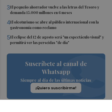
3
El pequeño ahorrador vuelve a las letras del Tesoro y
demanda 15.000 millones en 6 meses
4
El oleoturismo se abre al público internacional con la
gastronomía como reclamo
5
El eclipse del 12 de agosto será "un espectáculo visual" y
permitirá ver las perseidas "de día"
Suscríbete al canal de
Whatsapp
Siempre al día de las últimas noticias
¡Quiero suscribirme!