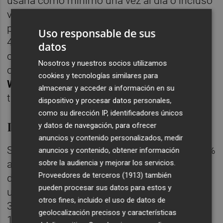
usarla como mínimo una vez al día o incluso
varias veces en un solo día. La segunda
plataforma más usada es
Youtube
, con un
Uso responsable de sus
43% de adeptos entre los jubilados, de los
datos
cuales, el 76% entra una vez a la semana
Nosotros y nuestros socios utilizamos
como mínimo. Además, el 70% tiene
cookies y tecnologías similares para
WhatsApp
en su teléfono y el 20% habla a
almacenar y acceder a información en su
través de
Skype
.
dispositivo y procesar datos personales,
como su dirección IP, identificadores únicos
Ingresos
y datos de navegación, para ofrecer
anuncios y contenido personalizados, medir
Sobre las condiciones de la jubilación, el 44%
anuncios y contenido, obtener información
sobre la audiencia y mejorar los servicios.
asegura se retiró de forma "ordinaria", es
Proveedores de terceros (1913)
también
decir, justo al cumplir 65 años, mientras que
pueden procesar sus datos para estos y
un 50% se jubiló de forma anticipada, un
otros fines, incluido el uso de datos de
39% se jubiló entre los 60 y los 64 años, el
geolocalización precisos y características
11% antes de los 60 y el 6% se jubiló con