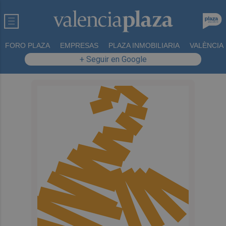
FORO PLAZA
EMPRESAS
PLAZA INMOBILIARIA
VALÈNCIA
+ Seguir en Google