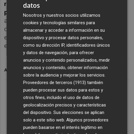
riesgo española se colocaba en los 72,10
datos
puntos básicos
, con la rentabilidad del bono
Nosotros y nuestros socios utilizamos
a diez años en el 1,46%, al tiempo que la
cookies y tecnologías similares para
cotización del euro frente al dólar se situaba
almacenar y acceder a información en su
en 1,2446 billetes verdes', tras haber abierto
dispositivo y procesar datos personales,
en 1,2455 dólares.
como su dirección IP, identificadores únicos
y datos de navegación, para ofrecer
anuncios y contenido personalizados, medir
anuncios y contenido, obtener información
ARCHIVADO EN
APERTURA BOLSA
APERTURA BURSÁTIL
sobre la audiencia y mejorar los servicios.
Proveedores de terceros (1913)
también
pueden procesar sus datos para estos y
otros fines, incluido el uso de datos de
geolocalización precisos y características
del dispositivo. Sus elecciones se aplican
solo a este sitio web. Algunos proveedores
pueden basarse en el interés legítimo en