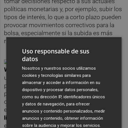
tomar decisiones respecto a sus actuales
políticas monetarias y, por ejemplo, subir los
tipos de interés, lo que a corto plazo pueden
provocar movimientos correctivos para la
bolsa, especialmente si la subida es más
rápida de lo esperado.
Uso responsable de sus
datos
Nosotros y nuestros socios utilizamos
Welzia Ahorro 5
permite al inversor tener
cookies y tecnologías similares para
una aproximación a la
renta variable
con
almacenar y acceder a información en su
prudencia ya que es un fondo de inversión
dispositivo y procesar datos personales,
para perfiles conservadores que invierte
como su dirección IP, identificadores únicos
como máximo el 30% en renta variable. En
y datos de navegación, para ofrecer
esta coyuntura, el fondo invierte en
bonos
anuncios y contenido personalizados, medir
ligados a la inflación
, un activo que en un
anuncios y contenido, obtener información
escenario de reputen de inflación debería
sobre la audiencia y mejorar los servicios.