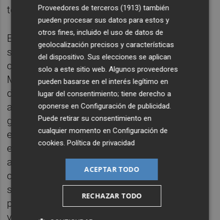
Proveedores de terceros (1913)
también
tener un comportamiento positivo.
pueden procesar sus datos para estos y
otros fines, incluido el uso de datos de
El peso a cada clase de activo se asigna
geolocalización precisos y características
siguiendo las señales de su modelo
del dispositivo. Sus elecciones se aplican
cuantitativo, tal como indica el gestor Iván
solo a este sitio web. Algunos proveedores
Mayo, se trata de una cartera global y
pueden basarse en el interés legítimo en
diversificada con una elevada capacidad de
lugar del consentimiento; tiene derecho a
adaptación a las condiciones de mercado
oponerse en
Configuración de publicidad
.
Puede retirar su consentimiento en
gracias a sus señales de riesgo
cualquier momento en
Configuración de
especializadas en cada clase de activo. El
cookies
.
Política de privacidad
elemento diferenciador es la posibilidad de
activar o desactivar la inversión en un
ACEPTAR TODO
compartimento o activo en función de su
señal en cada momento del tiempo,
RECHAZAR TODO
propiciando un adecuado tratamiento de la
volatilidad y la correlación.