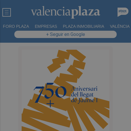
FORO PLAZA
EMPRESAS
PLAZA INMOBILIARIA
VALÈNCIA
+ Seguir en Google