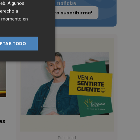
noticias
 web. Algunos
derecho a
¡Quiero suscribirme!
ier momento en
PTAR TODO
as