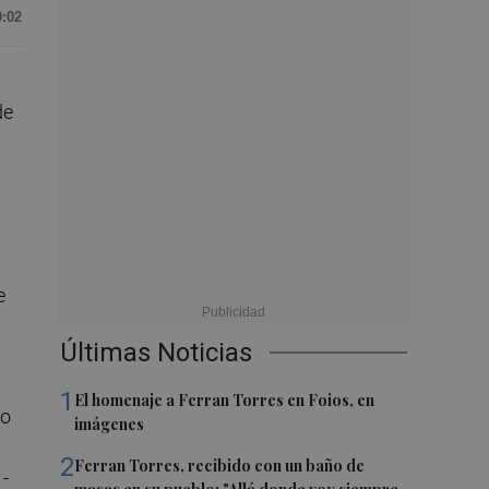
9:02
de
e
Últimas Noticias
1
El homenaje a Ferran Torres en Foios, en
eo
imágenes
2
Ferran Torres, recibido con un baño de
-