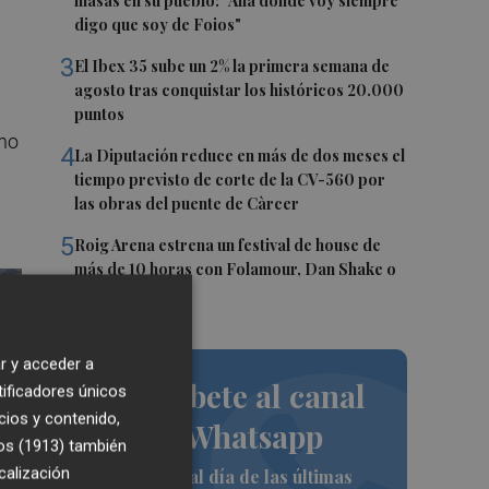
masas en su pueblo: "Allá donde voy siempre
digo que soy de Foios"
3
El Ibex 35 sube un 2% la primera semana de
agosto tras conquistar los históricos 20.000
puntos
no
4
La Diputación reduce en más de dos meses el
tiempo previsto de corte de la CV-560 por
las obras del puente de Càrcer
5
Roig Arena estrena un festival de house de
más de 10 horas con Folamour, Dan Shake o
The Basement
r y acceder a
Suscríbete al canal
tificadores únicos
cios y contenido,
de Whatsapp
os (1913)
también
calización
Siempre al día de las últimas