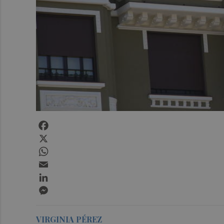
Facebook
X
WhatsApp
Email
LinkedIn
Messenger
VIRGINIA PÉREZ