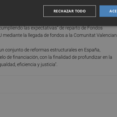
vacunación", que les ha "permitido colocarse en las puerta
RECHAZAR TODO
ACE
malidad mejorada".
cumpliendo las expectativas" de reparto de Fondos
U mediante la llegada de fondos a la Comunitat Valencian
un conjunto de reformas estructurales en España,
 de financiación, con la finalidad de profundizar en la
ualdad, eficiencia y justicia".