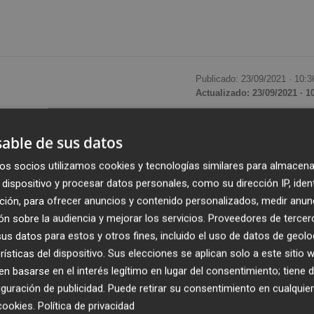
Publicado: 23/09/2021 ·
10:3
Actualizado: 23/09/2021 · 1
a el cambio climático, el refuerzo del estado del bienestar,
able de sus datos
rmación tecnológica y la apuesta por la investigación son
os socios utilizamos cookies y tecnologías similares para almacena
ell que defenderá el president,
Ximo Puig
, en su discurso
dispositivo y procesar datos personales, como su dirección IP, iden
ana.
ción, para ofrecer anuncios y contenido personalizados, medir anun
n sobre la audiencia y mejorar los servicios.
Proveedores de tercer
a Les Corts ante el Debate, en el que Puig informará tamb
s datos para estos y otros fines, incluido el uso de datos de geolo
un año y medio después de la llegada de la pandemia de
rísticas del dispositivo. Sus elecciones se aplican solo a este sitio
 basarse en el interés legítimo en lugar del consentimiento; tiene 
guración de publicidad
. Puede retirar su consentimiento en cualqu
cookies
.
Política de privacidad
zo de responsabilidad y sacrificio hecho por la sociedad