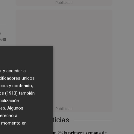
6
0:40
 el
r y acceder a
 en
tificadores únicos
cios y contenido,
os (1913)
también
ién
calización
 web. Algunos
derecho a
Últimas Noticias
ier momento en
1
El Ibex 35 sube un 2% la primera semana de