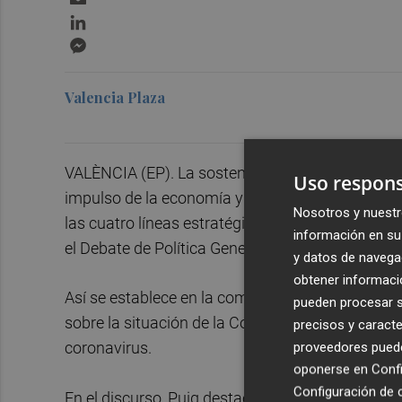
LinkedIn
Messenger
Valencia Plaza
VALÈNCIA (EP). La sostenibilidad y la lucha contr
Uso respons
impulso de la economía y el empleo y la transfo
Nosotros y nuestr
las cuatro líneas estratégicas de futuro del Cons
información en su 
el Debate de Política General de la próxima sem
y datos de navega
obtener informació
Así se establece en la comunicación del Consell 
pueden procesar su
sobre la situación de la Comunitat Valenciana 
precisos y caracte
proveedores pueden
coronavirus.
oponerse en
Confi
Configuración de 
En el discurso, Puig destacará el "enorme esfuer