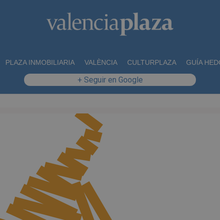
PLAZA INMOBILIARIA
VALÈNCIA
CULTURPLAZA
GUÍA HED
+ Seguir en Google