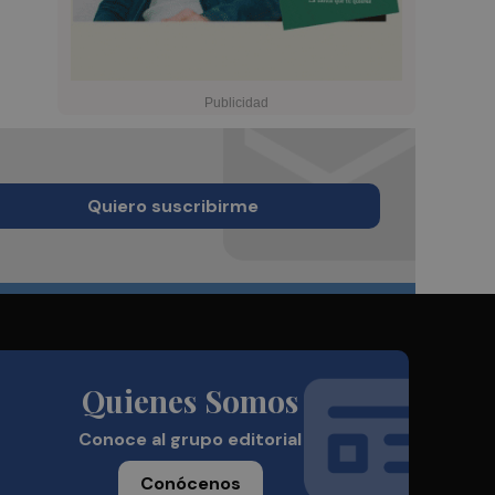
Quiero suscribirme
Quienes Somos
Conoce al grupo editorial
Conócenos