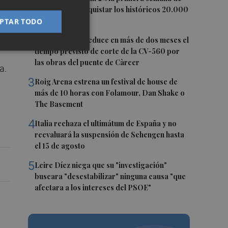
agosto tras conquistar los históricos 20.000
s
puntos
PTAR TODO
2
La Diputación reduce en más de dos meses el
tiempo previsto de corte de la CV-560 por
las obras del puente de Càrcer
a.
3
Roig Arena estrena un festival de house de
más de 10 horas con Folamour, Dan Shake o
The Basement
4
Italia rechaza el ultimátum de España y no
reevaluará la suspensión de Schengen hasta
el 15 de agosto
5
Leire Díez niega que su "investigación"
buscara "desestabilizar" ninguna causa "que
afectara a los intereses del PSOE"