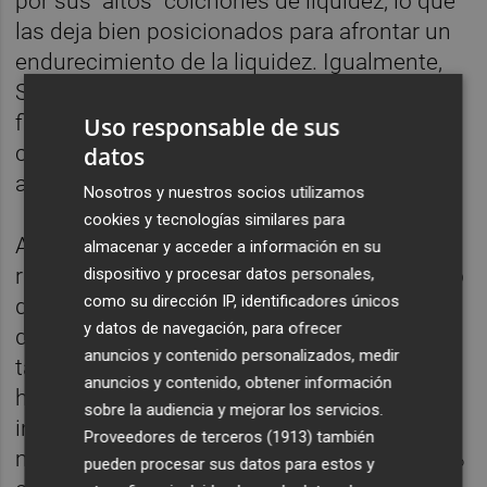
por sus "altos" colchones de liquidez, lo que
las deja bien posicionados para afrontar un
endurecimiento de la liquidez. Igualmente,
S&P ha subrayado que la rentabilidad
financiera será suficiente para sostener el
Uso responsable de sus
capital de las compañías y remunerar a los
datos
accionistas.
Nosotros y nuestros socios utilizamos
cookies y tecnologías similares para
A nivel europeo, la combinación de una
almacenar y acceder a información en su
ralentización de la economía con un entorno
dispositivo y procesar datos personales,
como su dirección IP, identificadores únicos
de tipos altos provocará un cierto deterioro
y datos de navegación, para ofrecer
de las carteras. Los costes de crédito
anuncios y contenido personalizados, medir
también crecerán, pero desde niveles
anuncios y contenido, obtener información
históricamente bajos, lo que se puede
sobre la audiencia y mejorar los servicios.
interpretar como una "normalización" de los
Proveedores de terceros (1913)
también
mismos. La rentabilidad media será del 8,2%
pueden procesar sus datos para estos y